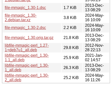
2013-Dec-
file-mmagic_1.30-1.dsc
1.7 KiB
13 08:29
file-mmagic_1.30-
2024-May-
3.8 KiB
2.debian.tar.xz
16 10:09
2024-May-
file-mmagic_1.30-2.dsc
2.2 KiB
16 10:09
2013-Dec-
file-mmagic_1.30.orig.tar.gz
21.8 KiB
13 08:29
libfile-mmagic-perl_1.27-
2012-Nov-
29.8 KiB
1+deb7u1_all.deb
28 22:13
libfile-mmagic-perl_1.30-
2021-Jan-
25.9 KiB
1.1_all.deb
02 14:57
libfile-mmagic-perl_1.30-
2013-Dec-
26.3 KiB
1_all.deb
13 08:29
libfile-mmagic-perl_1.30-
2024-May-
25.2 KiB
2_all.deb
16 11:26