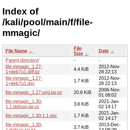
Index of
/kali/pool/main/f/file-
mmagic/
File
File Name
↓
Date
↓
Size
↓
Parent directory/
-
-
file-mmagic_1.27-
2012-Nov-
4.4 KiB
1+deb7u1.diff.gz
28 22:13
file-mmagic_1.27-
2012-Nov-
1.7 KiB
1+deb7u1.dsc
28 22:13
2006-Nov-
file-mmagic_1.27.orig.tar.gz
20.8 KiB
01 08:02
file-mmagic_1.30-
2021-Jan-
3.6 KiB
1.1.debian.tar.xz
02 14:17
2021-Jan-
file-mmagic_1.30-1.1.dsc
1.7 KiB
02 14:17
file-mmagic_1.30-
2013-Dec-
3.7 KiB
1.debian.tar.gz
13 08:29