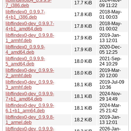
libffindex0t64_0.9.9.9-
2024-Nov-
17.7 KiB
7_i386.deb
09 11:22
libffindex0_0.9.9.7-
2018-May-
17.8 KiB
4+b1_i386.deb
01 00:03
libffindex0-dev_0.9.9.7-
2018-May-
17.8 KiB
4+b1_amd64.deb
01 00:02
libffindex0-dev_0.9.9.8-
2019-Jan-
17.9 KiB
1_armhf.deb
13 12:01
libffindex0_0.9.9.9-
2020-Dec-
17.9 KiB
4_amd64.deb
05 12:25
libffindex0_0.9.9.9-
2021-Sep-
18.0 KiB
5_amd64.deb
24 10:29
libffindex0-dev_0.9.9.9-
2019-Mar-
18.0 KiB
2_armhf.deb
20 12:00
libffindex0-dev_0.9.9.9-
2019-Jul-09
18.1 KiB
3_armhf.deb
10:36
libffindex0-dev_0.9.9.9-
2024-Nov-
18.1 KiB
7+b1_amd64.deb
29 14:49
libffindex0-dev_0.9.9.9-
2024-Mar-
18.1 KiB
6.1+b1_arm64.deb
25 21:42
libffindex0-dev_0.9.9.8-
2019-Jan-
18.2 KiB
1_armel.deb
13 12:01
libffindex0-dev_0.9.9.9-
2026-Jan-