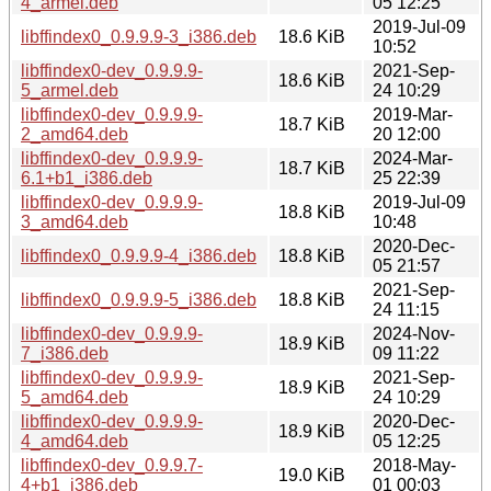
4_armel.deb
05 12:25
2019-Jul-09
libffindex0_0.9.9.9-3_i386.deb
18.6 KiB
10:52
libffindex0-dev_0.9.9.9-
2021-Sep-
18.6 KiB
5_armel.deb
24 10:29
libffindex0-dev_0.9.9.9-
2019-Mar-
18.7 KiB
2_amd64.deb
20 12:00
libffindex0-dev_0.9.9.9-
2024-Mar-
18.7 KiB
6.1+b1_i386.deb
25 22:39
libffindex0-dev_0.9.9.9-
2019-Jul-09
18.8 KiB
3_amd64.deb
10:48
2020-Dec-
libffindex0_0.9.9.9-4_i386.deb
18.8 KiB
05 21:57
2021-Sep-
libffindex0_0.9.9.9-5_i386.deb
18.8 KiB
24 11:15
libffindex0-dev_0.9.9.9-
2024-Nov-
18.9 KiB
7_i386.deb
09 11:22
libffindex0-dev_0.9.9.9-
2021-Sep-
18.9 KiB
5_amd64.deb
24 10:29
libffindex0-dev_0.9.9.9-
2020-Dec-
18.9 KiB
4_amd64.deb
05 12:25
libffindex0-dev_0.9.9.7-
2018-May-
19.0 KiB
4+b1_i386.deb
01 00:03