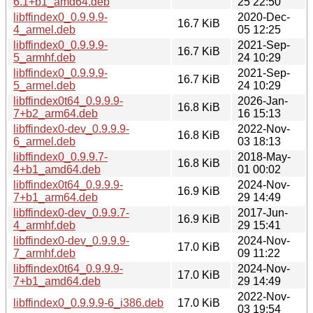
6.1+b1_amd64.deb
25 22:50
libffindex0_0.9.9.9-
2020-Dec-
16.7 KiB
4_armel.deb
05 12:25
libffindex0_0.9.9.9-
2021-Sep-
16.7 KiB
5_armhf.deb
24 10:29
libffindex0_0.9.9.9-
2021-Sep-
16.7 KiB
5_armel.deb
24 10:29
libffindex0t64_0.9.9.9-
2026-Jan-
16.8 KiB
7+b2_arm64.deb
16 15:13
libffindex0-dev_0.9.9.9-
2022-Nov-
16.8 KiB
6_armel.deb
03 18:13
libffindex0_0.9.9.7-
2018-May-
16.8 KiB
4+b1_amd64.deb
01 00:02
libffindex0t64_0.9.9.9-
2024-Nov-
16.9 KiB
7+b1_arm64.deb
29 14:49
libffindex0-dev_0.9.9.7-
2017-Jun-
16.9 KiB
4_armhf.deb
29 15:41
libffindex0-dev_0.9.9.9-
2024-Nov-
17.0 KiB
7_armhf.deb
09 11:22
libffindex0t64_0.9.9.9-
2024-Nov-
17.0 KiB
7+b1_amd64.deb
29 14:49
2022-Nov-
libffindex0_0.9.9.9-6_i386.deb
17.0 KiB
03 19:54