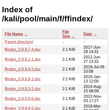
Index of
/kali/pool/main/f/ffindex/
File
File Name
↓
Date
↓
Size
↓
Parent directory/
-
-
2017-Jun-
ffindex_0.9.9.7-4.dsc
2.1 KiB
29 14:31
2012-Jun-
ffindex_0.9.6.1-1.dsc
2.1 KiB
27 13:32
2019-Jul-09
ffindex_0.9.9.9-3.dsc
2.1 KiB
10:08
2019-Jan-
ffindex_0.9.9.8-1.dsc
2.1 KiB
13 12:00
2014-Aug-
ffindex_0.9.9.3-2.dsc
2.1 KiB
15 08:09
2022-Nov-
ffindex_0.9.9.9-6.dsc
2.1 KiB
03 17:27
2019-Mar-
ffindex_0.9.9.9-2.dsc
2.1 KiB