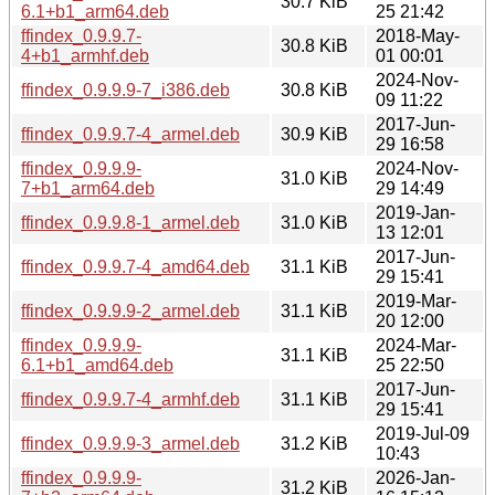
30.7 KiB
6.1+b1_arm64.deb
25 21:42
ffindex_0.9.9.7-
2018-May-
30.8 KiB
4+b1_armhf.deb
01 00:01
2024-Nov-
ffindex_0.9.9.9-7_i386.deb
30.8 KiB
09 11:22
2017-Jun-
ffindex_0.9.9.7-4_armel.deb
30.9 KiB
29 16:58
ffindex_0.9.9.9-
2024-Nov-
31.0 KiB
7+b1_arm64.deb
29 14:49
2019-Jan-
ffindex_0.9.9.8-1_armel.deb
31.0 KiB
13 12:01
2017-Jun-
ffindex_0.9.9.7-4_amd64.deb
31.1 KiB
29 15:41
2019-Mar-
ffindex_0.9.9.9-2_armel.deb
31.1 KiB
20 12:00
ffindex_0.9.9.9-
2024-Mar-
31.1 KiB
6.1+b1_amd64.deb
25 22:50
2017-Jun-
ffindex_0.9.9.7-4_armhf.deb
31.1 KiB
29 15:41
2019-Jul-09
ffindex_0.9.9.9-3_armel.deb
31.2 KiB
10:43
ffindex_0.9.9.9-
2026-Jan-
31.2 KiB