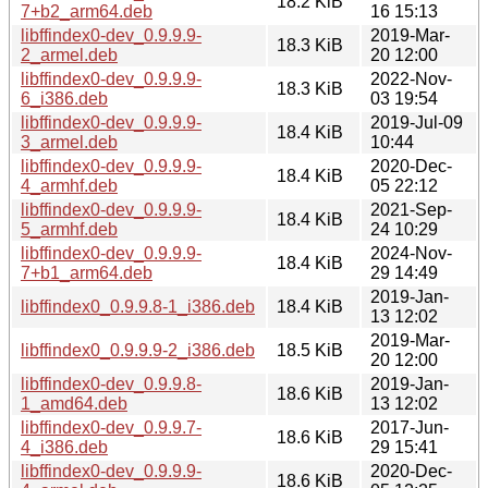
18.2 KiB
7+b2_arm64.deb
16 15:13
libffindex0-dev_0.9.9.9-
2019-Mar-
18.3 KiB
2_armel.deb
20 12:00
libffindex0-dev_0.9.9.9-
2022-Nov-
18.3 KiB
6_i386.deb
03 19:54
libffindex0-dev_0.9.9.9-
2019-Jul-09
18.4 KiB
3_armel.deb
10:44
libffindex0-dev_0.9.9.9-
2020-Dec-
18.4 KiB
4_armhf.deb
05 22:12
libffindex0-dev_0.9.9.9-
2021-Sep-
18.4 KiB
5_armhf.deb
24 10:29
libffindex0-dev_0.9.9.9-
2024-Nov-
18.4 KiB
7+b1_arm64.deb
29 14:49
2019-Jan-
libffindex0_0.9.9.8-1_i386.deb
18.4 KiB
13 12:02
2019-Mar-
libffindex0_0.9.9.9-2_i386.deb
18.5 KiB
20 12:00
libffindex0-dev_0.9.9.8-
2019-Jan-
18.6 KiB
1_amd64.deb
13 12:02
libffindex0-dev_0.9.9.7-
2017-Jun-
18.6 KiB
4_i386.deb
29 15:41
libffindex0-dev_0.9.9.9-
2020-Dec-
18.6 KiB