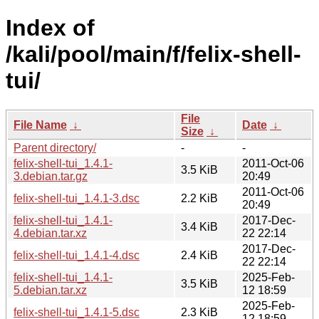
Index of
/kali/pool/main/f/felix-shell-
tui/
File
File Name
↓
Date
↓
Size
↓
Parent directory/
-
-
felix-shell-tui_1.4.1-
2011-Oct-06
3.5 KiB
3.debian.tar.gz
20:49
2011-Oct-06
felix-shell-tui_1.4.1-3.dsc
2.2 KiB
20:49
felix-shell-tui_1.4.1-
2017-Dec-
3.4 KiB
4.debian.tar.xz
22 22:14
2017-Dec-
felix-shell-tui_1.4.1-4.dsc
2.4 KiB
22 22:14
felix-shell-tui_1.4.1-
2025-Feb-
3.5 KiB
5.debian.tar.xz
12 18:59
2025-Feb-
felix-shell-tui_1.4.1-5.dsc
2.3 KiB
12 18:59