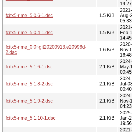
19:27
2021-
fcitx5-rime_5.0.6-1.dsc
1.5 KiB
Aug-
05:33
2021-
fcitx5-rime_5.0.4-1.dsc
1.5 KiB
Feb-
14:45
2020-
fcitx5-rime_0.0~git20200913.e20996d-
1.6 KiB
Nov-
2.dsc
16:48
2024-
fcitx5-rime_5.1.6-1.dsc
2.1 KiB
May-
00:45
2024-
fcitx5-rime_5.1.8-2.dsc
2.1 KiB
Jul-0
00:40
2024-
fcitx5-rime_5.1.9-2.dsc
2.1 KiB
Nov-
04:23
2025-
fcitx5-rime_5.1.10-1.dsc
2.1 KiB
Jan-2
19:56
2021-