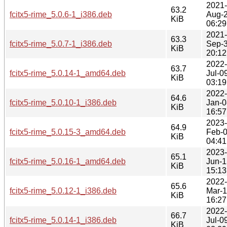
2021-
63.2
fcitx5-rime_5.0.6-1_i386.deb
Aug-
KiB
06:29
2021-
63.3
fcitx5-rime_5.0.7-1_i386.deb
Sep-
KiB
20:12
2022-
63.7
fcitx5-rime_5.0.14-1_amd64.deb
Jul-0
KiB
03:19
2022-
64.6
fcitx5-rime_5.0.10-1_i386.deb
Jan-0
KiB
16:57
2023-
64.9
fcitx5-rime_5.0.15-3_amd64.deb
Feb-
KiB
04:41
2023-
65.1
fcitx5-rime_5.0.16-1_amd64.deb
Jun-1
KiB
15:13
2022-
65.6
fcitx5-rime_5.0.12-1_i386.deb
Mar-
KiB
16:27
2022-
66.7
fcitx5-rime_5.0.14-1_i386.deb
Jul-0
KiB