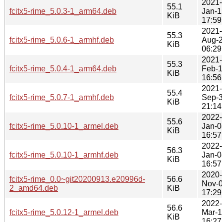
2021-
55.1
fcitx5-rime_5.0.3-1_arm64.deb
Jan-1
KiB
17:59
2021-
55.3
fcitx5-rime_5.0.6-1_armhf.deb
Aug-
KiB
06:29
2021-
55.3
fcitx5-rime_5.0.4-1_arm64.deb
Feb-
KiB
16:56
2021-
55.4
fcitx5-rime_5.0.7-1_armhf.deb
Sep-
KiB
21:14
2022-
55.6
fcitx5-rime_5.0.10-1_armel.deb
Jan-0
KiB
16:57
2022-
56.3
fcitx5-rime_5.0.10-1_armhf.deb
Jan-0
KiB
16:57
2020-
fcitx5-rime_0.0~git20200913.e20996d-
56.6
Nov-
2_amd64.deb
KiB
17:29
2022-
56.6
fcitx5-rime_5.0.12-1_armel.deb
Mar-
KiB
16:27