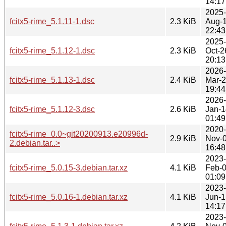
14:17
2025-
fcitx5-rime_5.1.11-1.dsc
2.3 KiB
Aug-
22:43
2025-
fcitx5-rime_5.1.12-1.dsc
2.3 KiB
Oct-2
20:13
2026-
fcitx5-rime_5.1.13-1.dsc
2.4 KiB
Mar-
19:44
2026-
fcitx5-rime_5.1.12-3.dsc
2.6 KiB
Jan-1
01:49
2020-
fcitx5-rime_0.0~git20200913.e20996d-
2.9 KiB
Nov-
2.debian.tar..>
16:48
2023-
fcitx5-rime_5.0.15-3.debian.tar.xz
4.1 KiB
Feb-
01:09
2023-
fcitx5-rime_5.0.16-1.debian.tar.xz
4.1 KiB
Jun-1
14:17
2023-