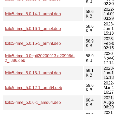
KiB
02:30
2022-
58.6
fcitx5-rime_5.0.14-1_armhf.deb
Jul-0
KiB
03:29
2023-
58.6
fcitx5-rime_5.0.16-1_armel.deb
Jun-1
KiB
15:13
2023-
58.9
fcitx5-rime_5.0.15-3_armhf.deb
Feb-
KiB
02:15
2020-
fcitx5-rime_0.0~git20200913.e20996d-
58.9
Nov-
2_i386.deb
KiB
17:14
2023-
59.1
fcitx5-rime_5.0.16-1_armhf.deb
Jun-1
KiB
15:13
2022-
59.6
fcitx5-rime_5.0.12-1_arm64.deb
Mar-
KiB
16:27
2021-
60.4
fcitx5-rime_5.0.6-1_amd64.deb
Aug-
KiB
06:29
2021-