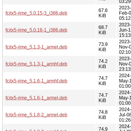
03:29
2023-
67.6
fcitx5-rime_5.0.15-3_i386.deb
Feb-
KiB
05:12
2023-
68.7
fcitx5-rime_5.0.16-1_i386.deb
Jun-1
KiB
15:13
2023-
73.9
fcitx5-rime_5.1.3-1_armel.deb
Nov-
KiB
02:10
2023-
74.2
fcitx5-rime_5.1.3-1_armhf.deb
Nov-
KiB
23:13
2024-
74.7
fcitx5-rime_5.1.6-1_armhf.deb
May-
KiB
01:00
2024-
74.7
fcitx5-rime_5.1.6-1_armel.deb
May-
KiB
01:00
2024-
74.8
fcitx5-rime_5.1.8-2_armel.deb
Jul-0
KiB
01:26
2024-
74.9