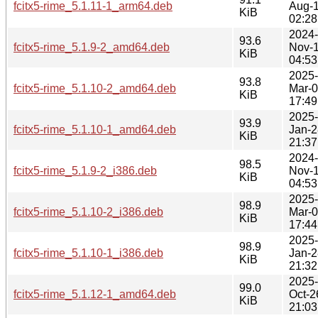
fcitx5-rime_5.1.11-1_arm64.deb
Aug-
KiB
02:28
2024-
93.6
fcitx5-rime_5.1.9-2_amd64.deb
Nov-
KiB
04:53
2025-
93.8
fcitx5-rime_5.1.10-2_amd64.deb
Mar-
KiB
17:49
2025-
93.9
fcitx5-rime_5.1.10-1_amd64.deb
Jan-2
KiB
21:37
2024-
98.5
fcitx5-rime_5.1.9-2_i386.deb
Nov-
KiB
04:53
2025-
98.9
fcitx5-rime_5.1.10-2_i386.deb
Mar-
KiB
17:44
2025-
98.9
fcitx5-rime_5.1.10-1_i386.deb
Jan-2
KiB
21:32
2025-
99.0
fcitx5-rime_5.1.12-1_amd64.deb
Oct-2
KiB
21:03