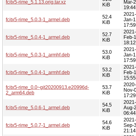
fcitx5-rime_5.1.13.orig.tar.xz
Mar-
KiB
19:44
2021-
52.4
fcitx5-rime_5.0.3-1_armel.deb
Jan-1
KiB
17:59
2021-
52.7
fcitx5-rime_5.0.4-1_armel.deb
Feb-
KiB
18:12
2021-
53.0
fcitx5-rime_5.0.3-1_armhf.deb
Jan-1
KiB
17:59
2021-
53.2
fcitx5-rime_5.0.4-1_armhf.deb
Feb-
KiB
15:55
2020-
fcitx5-rime_0.0~git20200913.e20996d-
53.7
Nov-
2_arm64.deb
KiB
17:29
2021-
54.5
fcitx5-rime_5.0.6-1_armel.deb
Aug-
KiB
06:44
2021-
54.6
fcitx5-rime_5.0.7-1_armel.deb
Sep-
KiB
21:14