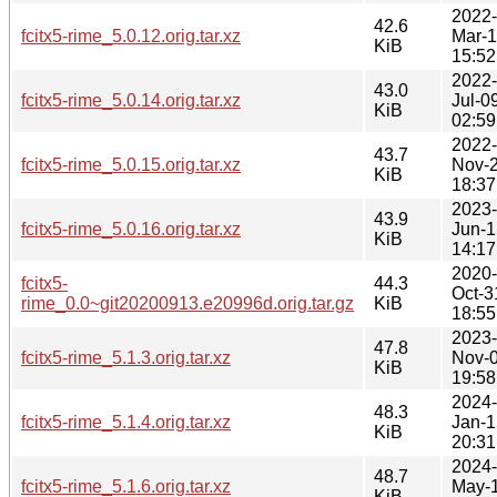
2022-
42.6
fcitx5-rime_5.0.12.orig.tar.xz
Mar-
KiB
15:52
2022-
43.0
fcitx5-rime_5.0.14.orig.tar.xz
Jul-0
KiB
02:59
2022-
43.7
fcitx5-rime_5.0.15.orig.tar.xz
Nov-
KiB
18:37
2023-
43.9
fcitx5-rime_5.0.16.orig.tar.xz
Jun-1
KiB
14:17
2020-
fcitx5-
44.3
Oct-3
rime_0.0~git20200913.e20996d.orig.tar.gz
KiB
18:55
2023-
47.8
fcitx5-rime_5.1.3.orig.tar.xz
Nov-
KiB
19:58
2024-
48.3
fcitx5-rime_5.1.4.orig.tar.xz
Jan-1
KiB
20:31
2024-
48.7
fcitx5-rime_5.1.6.orig.tar.xz
May-
KiB