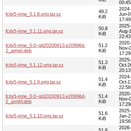
00:45
2024-
49.2
fcitx5-rime_5.1.8.orig.tar.xz
Jun-0
KiB
17:49
2025-
50.8
fcitx5-rime_5.1.11.orig.tar.xz
Aug-
KiB
22:43
2020-
fcitx5-rime_0.0~git20200913.e20996d-
51.2
Nov-
2_armel.deb
KiB
17:29
2025-
51.3
fcitx5-rime_5.1.12.orig.tar.xz
Oct-2
KiB
20:13
2024-
51.4
fcitx5-rime_5.1.9.orig.tar.xz
Oct-1
KiB
22:58
2020-
fcitx5-rime_0.0~git20200913.e20996d-
51.4
Nov-
2_armhf.deb
KiB
17:29
2025-
51.6
fcitx5-rime_5.1.10.orig.tar.xz
Jan-2
KiB
19:56
2026-
51.8