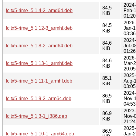
2024-
84.5
fcitx5-rime_5.1.4-2_amd64.deb
Feb-
KiB
01:20
2026-
84.5
fcitx5-rime_5.1.12-3_armhf.deb
Jan-1
KiB
03:36
2024-
84.6
fcitx5-rime_5.1.8-2_amd64.deb
Jul-0
KiB
01:26
2026-
84.6
fcitx5-rime_5.1.13-1_armhf.deb
Mar-
KiB
20:05
2025-
85.1
fcitx5-rime_5.1.11-1_armhf.deb
Aug-
KiB
03:05
2024-
86.5
fcitx5-rime_5.1.9-2_arm64.deb
Nov-
KiB
04:53
2023-
86.9
fcitx5-rime_5.1.3-1_i386.deb
Nov-
KiB
21:24
2025-
86.9
fcitx5-rime_5.1.10-1_arm64.deb
Jan-2