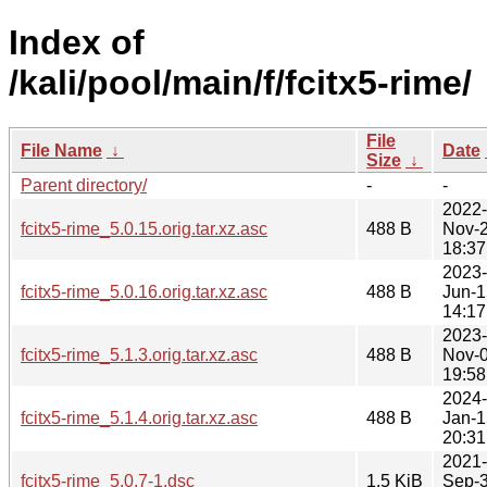
Index of
/kali/pool/main/f/fcitx5-rime/
File
File Name
↓
Date
Size
↓
Parent directory/
-
-
2022-
fcitx5-rime_5.0.15.orig.tar.xz.asc
488 B
Nov-
18:37
2023-
fcitx5-rime_5.0.16.orig.tar.xz.asc
488 B
Jun-1
14:17
2023-
fcitx5-rime_5.1.3.orig.tar.xz.asc
488 B
Nov-
19:58
2024-
fcitx5-rime_5.1.4.orig.tar.xz.asc
488 B
Jan-1
20:31
2021-
fcitx5-rime_5.0.7-1.dsc
1.5 KiB
Sep-