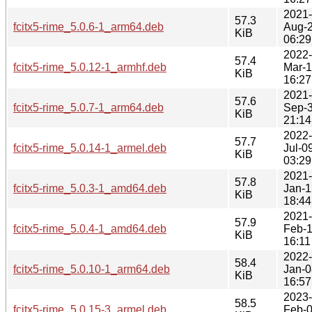
2021-
57.3
fcitx5-rime_5.0.6-1_arm64.deb
Aug-
KiB
06:29
2022-
57.4
fcitx5-rime_5.0.12-1_armhf.deb
Mar-
KiB
16:27
2021-
57.6
fcitx5-rime_5.0.7-1_arm64.deb
Sep-
KiB
21:14
2022-
57.7
fcitx5-rime_5.0.14-1_armel.deb
Jul-0
KiB
03:29
2021-
57.8
fcitx5-rime_5.0.3-1_amd64.deb
Jan-1
KiB
18:44
2021-
57.9
fcitx5-rime_5.0.4-1_amd64.deb
Feb-
KiB
16:11
2022-
58.4
fcitx5-rime_5.0.10-1_arm64.deb
Jan-0
KiB
16:57
2023-
58.5
fcitx5-rime_5.0.15-3_armel.deb
Feb-