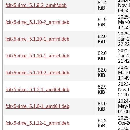
2024-
81.4
fcitx5-rime_5.1.9-2_armhf.deb
Nov-
KiB
04:53
2025-
81.9
fcitx5-rime_5.1.10-2_armhf.deb
Mar-
KiB
17:55
2025-
82.0
fcitx5-rime_5.1.10-1_armhf.deb
Jan-2
KiB
22:22
2025-
82.0
fcitx5-rime_5.1.10-1_armel.deb
Jan-2
KiB
21:42
2025-
82.0
fcitx5-rime_5.1.10-2_armel.deb
Mar-
KiB
17:49
2023-
82.9
fcitx5-rime_5.1.3-1_amd64.deb
Nov-
KiB
21:47
2024-
84.0
fcitx5-rime_5.1.6-1_amd64.deb
May-
KiB
01:00
2025-
84.2
fcitx5-rime_5.1.12-1_armhf.deb
Oct-2
KiB
21:03