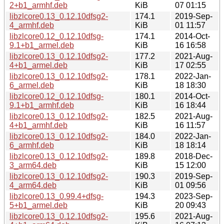
2+b1_armhf.deb
KiB
07 01:15
libzlcore0.13_0.12.10dfsg2-
174.1
2019-Sep-
4_armhf.deb
KiB
01 11:57
libzlcore0.12_0.12.10dfsg-
174.1
2014-Oct-
9.1+b1_armel.deb
KiB
16 16:58
libzlcore0.13_0.12.10dfsg2-
177.2
2021-Aug-
4+b1_armel.deb
KiB
17 02:55
libzlcore0.13_0.12.10dfsg2-
178.1
2022-Jan-
6_armel.deb
KiB
18 18:30
libzlcore0.12_0.12.10dfsg-
180.1
2014-Oct-
9.1+b1_armhf.deb
KiB
16 18:44
libzlcore0.13_0.12.10dfsg2-
182.5
2021-Aug-
4+b1_armhf.deb
KiB
16 11:57
libzlcore0.13_0.12.10dfsg2-
184.0
2022-Jan-
6_armhf.deb
KiB
18 18:14
libzlcore0.13_0.12.10dfsg2-
189.8
2018-Dec-
3_arm64.deb
KiB
15 12:00
libzlcore0.13_0.12.10dfsg2-
190.3
2019-Sep-
4_arm64.deb
KiB
01 09:56
libzlcore0.13_0.99.4+dfsg-
194.3
2023-Sep-
5+b1_armel.deb
KiB
20 09:43
libzlcore0.13_0.12.10dfsg2-
195.6
2021-Aug-