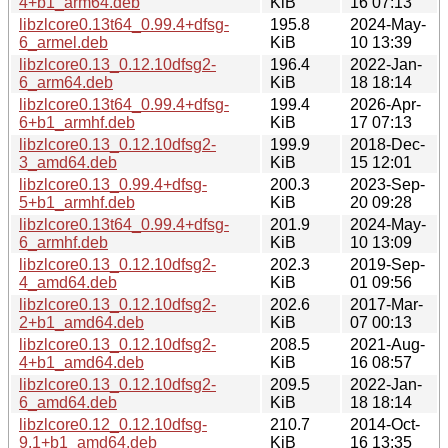
4+b1_arm64.deb
KiB
16 07:13
libzlcore0.13t64_0.99.4+dfsg-
195.8
2024-May-
6_armel.deb
KiB
10 13:39
libzlcore0.13_0.12.10dfsg2-
196.4
2022-Jan-
6_arm64.deb
KiB
18 18:14
libzlcore0.13t64_0.99.4+dfsg-
199.4
2026-Apr-
6+b1_armhf.deb
KiB
17 07:13
libzlcore0.13_0.12.10dfsg2-
199.9
2018-Dec-
3_amd64.deb
KiB
15 12:01
libzlcore0.13_0.99.4+dfsg-
200.3
2023-Sep-
5+b1_armhf.deb
KiB
20 09:28
libzlcore0.13t64_0.99.4+dfsg-
201.9
2024-May-
6_armhf.deb
KiB
10 13:09
libzlcore0.13_0.12.10dfsg2-
202.3
2019-Sep-
4_amd64.deb
KiB
01 09:56
libzlcore0.13_0.12.10dfsg2-
202.6
2017-Mar-
2+b1_amd64.deb
KiB
07 00:13
libzlcore0.13_0.12.10dfsg2-
208.5
2021-Aug-
4+b1_amd64.deb
KiB
16 08:57
libzlcore0.13_0.12.10dfsg2-
209.5
2022-Jan-
6_amd64.deb
KiB
18 18:14
libzlcore0.12_0.12.10dfsg-
210.7
2014-Oct-
9.1+b1_amd64.deb
KiB
16 13:35