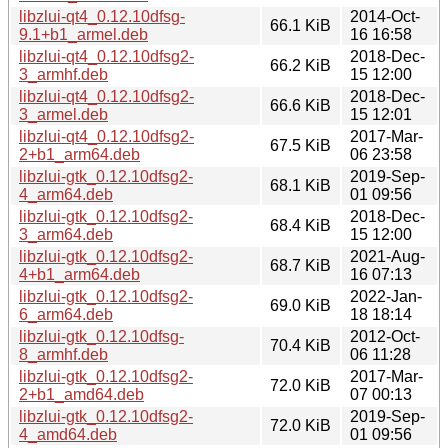
libzlui-qt4_0.12.10dfsg-
2014-Oct-
66.1 KiB
9.1+b1_armel.deb
16 16:58
libzlui-qt4_0.12.10dfsg2-
2018-Dec-
66.2 KiB
3_armhf.deb
15 12:00
libzlui-qt4_0.12.10dfsg2-
2018-Dec-
66.6 KiB
3_armel.deb
15 12:01
libzlui-qt4_0.12.10dfsg2-
2017-Mar-
67.5 KiB
2+b1_arm64.deb
06 23:58
libzlui-gtk_0.12.10dfsg2-
2019-Sep-
68.1 KiB
4_arm64.deb
01 09:56
libzlui-gtk_0.12.10dfsg2-
2018-Dec-
68.4 KiB
3_arm64.deb
15 12:00
libzlui-gtk_0.12.10dfsg2-
2021-Aug-
68.7 KiB
4+b1_arm64.deb
16 07:13
libzlui-gtk_0.12.10dfsg2-
2022-Jan-
69.0 KiB
6_arm64.deb
18 18:14
libzlui-gtk_0.12.10dfsg-
2012-Oct-
70.4 KiB
8_armhf.deb
06 11:28
libzlui-gtk_0.12.10dfsg2-
2017-Mar-
72.0 KiB
2+b1_amd64.deb
07 00:13
libzlui-gtk_0.12.10dfsg2-
2019-Sep-
72.0 KiB
4_amd64.deb
01 09:56