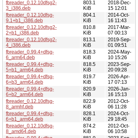
fbreader_0.12.10dfsg2-
803.1
2018-Dec-
3_i386.deb
KiB
15 12:01
fbreader_0.12.10dfsg-
804.1
2014-Oct-
9.1+b1_i386.deb
KiB
16 11:43
fbreader_0.12.10dfsg2-
810.8
2017-Mar-
2+b1_i386.deb
KiB
07 00:13
fbreader_0.12.10dfsg2-
813.1
2019-Sep-
4_i386.deb
KiB
01 09:51
fbreader_0.99.4+dfsg-
818.3
2024-May-
6_arm64.deb
KiB
10 15:26
fbreader_0.99.4+dfsg-
818.5
2023-Sep-
5+b1_arm64.deb
KiB
20 09:28
fbreader_0.99.4+dfsg-
819.7
2026-Apr-
6+b3_arm64.deb
KiB
17 07:13
fbreader_0.99.4+dfsg-
820.9
2026-Jan-
6+b2_arm64.deb
KiB
16 15:13
fbreader_0.12.10dfsg-
822.9
2012-Oct-
8_armhf.deb
KiB
06 11:28
fbreader_0.99.4+dfsg-
828.1
2024-Oct-
6+b1_arm64.deb
KiB
29 18:45
fbreader_0.12.10dfsg-
874.2
2012-Oct-
8_amd64.deb
KiB
06 10:58