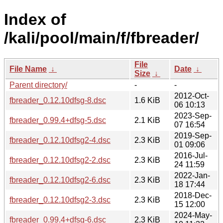
Index of
/kali/pool/main/f/fbreader/
File
File Name
↓
Date
↓
Size
↓
Parent directory/
-
-
2012-Oct-
fbreader_0.12.10dfsg-8.dsc
1.6 KiB
06 10:13
2023-Sep-
fbreader_0.99.4+dfsg-5.dsc
2.1 KiB
07 16:54
2019-Sep-
fbreader_0.12.10dfsg2-4.dsc
2.3 KiB
01 09:06
2016-Jul-
fbreader_0.12.10dfsg2-2.dsc
2.3 KiB
24 11:59
2022-Jan-
fbreader_0.12.10dfsg2-6.dsc
2.3 KiB
18 17:44
2018-Dec-
fbreader_0.12.10dfsg2-3.dsc
2.3 KiB
15 12:00
2024-May-
fbreader_0.99.4+dfsg-6.dsc
2.3 KiB