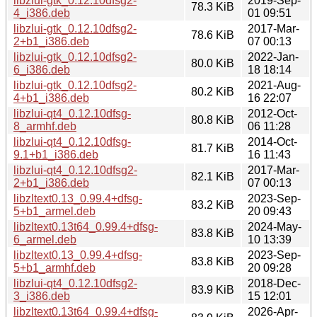
libzlui-gtk_0.12.10dfsg2-
2019-Sep-
78.3 KiB
4_i386.deb
01 09:51
libzlui-gtk_0.12.10dfsg2-
2017-Mar-
78.6 KiB
2+b1_i386.deb
07 00:13
libzlui-gtk_0.12.10dfsg2-
2022-Jan-
80.0 KiB
6_i386.deb
18 18:14
libzlui-gtk_0.12.10dfsg2-
2021-Aug-
80.2 KiB
4+b1_i386.deb
16 22:07
libzlui-qt4_0.12.10dfsg-
2012-Oct-
80.8 KiB
8_armhf.deb
06 11:28
libzlui-qt4_0.12.10dfsg-
2014-Oct-
81.7 KiB
9.1+b1_i386.deb
16 11:43
libzlui-qt4_0.12.10dfsg2-
2017-Mar-
82.1 KiB
2+b1_i386.deb
07 00:13
libzltext0.13_0.99.4+dfsg-
2023-Sep-
83.2 KiB
5+b1_armel.deb
20 09:43
libzltext0.13t64_0.99.4+dfsg-
2024-May-
83.8 KiB
6_armel.deb
10 13:39
libzltext0.13_0.99.4+dfsg-
2023-Sep-
83.8 KiB
5+b1_armhf.deb
20 09:28
libzlui-qt4_0.12.10dfsg2-
2018-Dec-
83.9 KiB
3_i386.deb
15 12:01
libzltext0.13t64_0.99.4+dfsg-
2026-Apr-