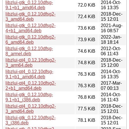
libzlui-gtk_0.12.10dfsg-
2014-Oct-
72.0 KiB
9.1+b1_amd64.deb
16 13:35
libzlui-gtk_0.12.10dfsg2-
2018-Dec-
72.4 KiB
3_amd64.deb
15 12:01
libzlui-gtk_0.12.10dfsg2-
2021-Aug-
73.6 KiB
4+b1_amd64.deb
16 08:57
libzlui-gtk_0.12.10dfsg2-
2022-Jan-
73.9 KiB
6_amd64.deb
18 18:14
libzlui-gtk_0.12.10dfsg-
2012-Oct-
74.6 KiB
8_armel.deb
06 11:43
libzlui-qt4_0.12.10dfsg2-
2018-Dec-
74.8 KiB
3_arm64.deb
15 12:00
libzlui-qt4_0.12.10dfsg-
2014-Oct-
76.3 KiB
9.1+b1_amd64.deb
16 13:35
libzlui-qt4_0.12.10dfsg2-
2017-Mar-
76.3 KiB
2+b1_amd64.deb
07 00:13
libzlui-gtk_0.12.10dfsg-
2014-Oct-
76.8 KiB
9.1+b1_i386.deb
16 11:43
libzlui-qt4_0.12.10dfsg2-
2018-Dec-
77.5 KiB
3_amd64.deb
15 12:01
libzlui-gtk_0.12.10dfsg2-
2018-Dec-
78.1 KiB
3_i386.deb
15 12:01