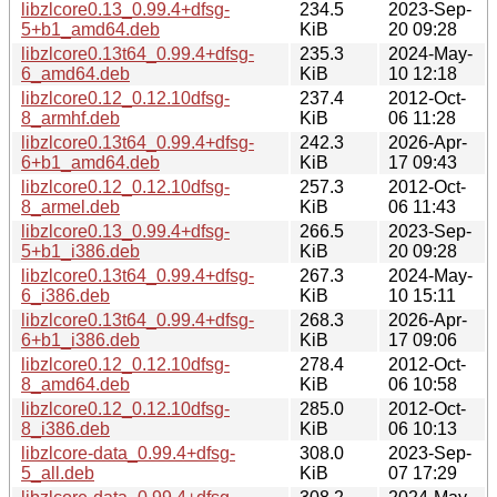
libzlcore0.13_0.99.4+dfsg-
234.5
2023-Sep-
5+b1_amd64.deb
KiB
20 09:28
libzlcore0.13t64_0.99.4+dfsg-
235.3
2024-May-
6_amd64.deb
KiB
10 12:18
libzlcore0.12_0.12.10dfsg-
237.4
2012-Oct-
8_armhf.deb
KiB
06 11:28
libzlcore0.13t64_0.99.4+dfsg-
242.3
2026-Apr-
6+b1_amd64.deb
KiB
17 09:43
libzlcore0.12_0.12.10dfsg-
257.3
2012-Oct-
8_armel.deb
KiB
06 11:43
libzlcore0.13_0.99.4+dfsg-
266.5
2023-Sep-
5+b1_i386.deb
KiB
20 09:28
libzlcore0.13t64_0.99.4+dfsg-
267.3
2024-May-
6_i386.deb
KiB
10 15:11
libzlcore0.13t64_0.99.4+dfsg-
268.3
2026-Apr-
6+b1_i386.deb
KiB
17 09:06
libzlcore0.12_0.12.10dfsg-
278.4
2012-Oct-
8_amd64.deb
KiB
06 10:58
libzlcore0.12_0.12.10dfsg-
285.0
2012-Oct-
8_i386.deb
KiB
06 10:13
libzlcore-data_0.99.4+dfsg-
308.0
2023-Sep-
5_all.deb
KiB
07 17:29