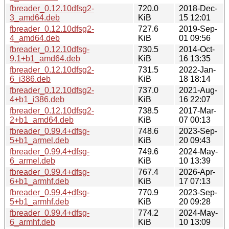
fbreader_0.12.10dfsg2-
720.0
2018-Dec-
3_amd64.deb
KiB
15 12:01
fbreader_0.12.10dfsg2-
727.6
2019-Sep-
4_amd64.deb
KiB
01 09:56
fbreader_0.12.10dfsg-
730.5
2014-Oct-
9.1+b1_amd64.deb
KiB
16 13:35
fbreader_0.12.10dfsg2-
731.5
2022-Jan-
6_i386.deb
KiB
18 18:14
fbreader_0.12.10dfsg2-
737.0
2021-Aug-
4+b1_i386.deb
KiB
16 22:07
fbreader_0.12.10dfsg2-
738.5
2017-Mar-
2+b1_amd64.deb
KiB
07 00:13
fbreader_0.99.4+dfsg-
748.6
2023-Sep-
5+b1_armel.deb
KiB
20 09:43
fbreader_0.99.4+dfsg-
749.6
2024-May-
6_armel.deb
KiB
10 13:39
fbreader_0.99.4+dfsg-
767.4
2026-Apr-
6+b1_armhf.deb
KiB
17 07:13
fbreader_0.99.4+dfsg-
770.9
2023-Sep-
5+b1_armhf.deb
KiB
20 09:28
fbreader_0.99.4+dfsg-
774.2
2024-May-
6_armhf.deb
KiB
10 13:09