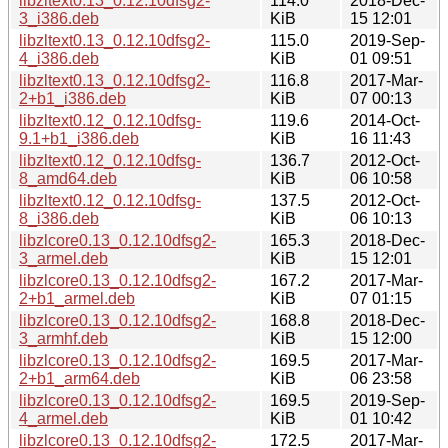
libzltext0.13_0.12.10dfsg2-
114.0
2018-Dec-
3_i386.deb
KiB
15 12:01
libzltext0.13_0.12.10dfsg2-
115.0
2019-Sep-
4_i386.deb
KiB
01 09:51
libzltext0.13_0.12.10dfsg2-
116.8
2017-Mar-
2+b1_i386.deb
KiB
07 00:13
libzltext0.12_0.12.10dfsg-
119.6
2014-Oct-
9.1+b1_i386.deb
KiB
16 11:43
libzltext0.12_0.12.10dfsg-
136.7
2012-Oct-
8_amd64.deb
KiB
06 10:58
libzltext0.12_0.12.10dfsg-
137.5
2012-Oct-
8_i386.deb
KiB
06 10:13
libzlcore0.13_0.12.10dfsg2-
165.3
2018-Dec-
3_armel.deb
KiB
15 12:01
libzlcore0.13_0.12.10dfsg2-
167.2
2017-Mar-
2+b1_armel.deb
KiB
07 01:15
libzlcore0.13_0.12.10dfsg2-
168.8
2018-Dec-
3_armhf.deb
KiB
15 12:00
libzlcore0.13_0.12.10dfsg2-
169.5
2017-Mar-
2+b1_arm64.deb
KiB
06 23:58
libzlcore0.13_0.12.10dfsg2-
169.5
2019-Sep-
4_armel.deb
KiB
01 10:42
libzlcore0.13_0.12.10dfsg2-
172.5
2017-Mar-