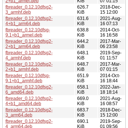
2+b1_armel.deb
KiB
07 01:15
fbreader_0.12.10dfsg2-
626.7
2018-Dec-
3_armhf.deb
KiB
15 12:00
fbreader_0.12.10dfsg2-
631.6
2021-Aug-
4+b1_arm64.deb
KiB
16 07:13
fbreader_0.12.10dfsg-
638.8
2014-Oct-
9.1+b1_armel.deb
KiB
16 16:58
fbreader_0.12.10dfsg2-
644.2
2017-Mar-
2+b1_arm64.deb
KiB
06 23:58
fbreader_0.12.10dfsg2-
648.1
2019-Sep-
4_armhf.deb
KiB
01 11:57
fbreader_0.12.10dfsg2-
648.7
2017-Mar-
2+b1_armhf.deb
KiB
07 01:15
fbreader_0.12.10dfsg-
651.9
2014-Oct-
9.1+b1_armhf.deb
KiB
16 18:44
fbreader_0.12.10dfsg2-
658.1
2022-Jan-
6_amd64.deb
KiB
18 18:14
fbreader_0.12.10dfsg2-
669.0
2021-Aug-
4+b1_amd64.deb
KiB
16 08:57
fbreader_0.12.10dfsg2-
683.7
2018-Dec-
3_arm64.deb
KiB
15 12:00
fbreader_0.12.10dfsg2-
690.1
2019-Sep-
4_arm64.deb
KiB
01 09:56