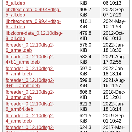
8_all.deb
KiB
06 10:13
libzltext-data_0.99.4+dfsg-
409.7
2023-Sep-
5_all.deb
KiB
07 17:29
libzltext-data_0.99.4+dfsg-
410.1
2024-May-
6_all.deb
KiB
10 11:58
libzlcore-data_0.12.10dfsg-
479.8
2012-Oct-
8_all.deb
KiB
06 10:13
fbreader_0.12.10dfsg2-
578.0
2022-Jan-
6_armel.deb
KiB
18 18:30
fbreader_0.12.10dfsg2-
582.4
2021-Aug-
4+b1_armel.deb
KiB
17 02:55
fbreader_0.12.10dfsg2-
597.0
2022-Jan-
6_armhf.deb
KiB
18 18:14
fbreader_0.12.10dfsg2-
599.8
2021-Aug-
4+b1_armhf.deb
KiB
16 11:57
fbreader_0.12.10dfsg2-
606.6
2018-Dec-
3_armel.deb
KiB
15 12:01
fbreader_0.12.10dfsg2-
621.3
2022-Jan-
6_arm64.deb
KiB
18 18:14
fbreader_0.12.10dfsg2-
621.5
2019-Sep-
4_armel.deb
KiB
01 10:42
fbreader_0.12.10dfsg2-
624.3
2017-Mar-