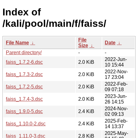
Index of
/kali/pool/main/f/faiss/
File
File Name
↓
Date
↓
Size
↓
Parent directory/
-
-
2022-Jun-
faiss_1.7.2-6.dsc
2.0 KiB
10 15:44
2022-Nov-
faiss_1.7.3-2.dsc
2.0 KiB
17 23:04
2022-Feb-
faiss_1.7.2-5.dsc
2.0 KiB
09 07:18
2023-Jun-
faiss_1.7.4-3.dsc
2.0 KiB
26 14:15
2024-Nov-
faiss_1.9.0-5.dsc
2.4 KiB
02 09:13
2025-Feb-
faiss_1.10.0-2.dsc
2.4 KiB
14 13:37
2025-May-
faiss_1.11.0-3.dsc
2.8 KiB