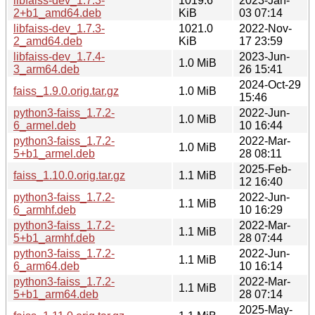
libfaiss-dev_1.7.3-
1019.6
2023-Jan-
2+b1_amd64.deb
KiB
03 07:14
libfaiss-dev_1.7.3-
1021.0
2022-Nov-
2_amd64.deb
KiB
17 23:59
libfaiss-dev_1.7.4-
2023-Jun-
1.0 MiB
3_arm64.deb
26 15:41
2024-Oct-29
faiss_1.9.0.orig.tar.gz
1.0 MiB
15:46
python3-faiss_1.7.2-
2022-Jun-
1.0 MiB
6_armel.deb
10 16:44
python3-faiss_1.7.2-
2022-Mar-
1.0 MiB
5+b1_armel.deb
28 08:11
2025-Feb-
faiss_1.10.0.orig.tar.gz
1.1 MiB
12 16:40
python3-faiss_1.7.2-
2022-Jun-
1.1 MiB
6_armhf.deb
10 16:29
python3-faiss_1.7.2-
2022-Mar-
1.1 MiB
5+b1_armhf.deb
28 07:44
python3-faiss_1.7.2-
2022-Jun-
1.1 MiB
6_arm64.deb
10 16:14
python3-faiss_1.7.2-
2022-Mar-
1.1 MiB
5+b1_arm64.deb
28 07:14
2025-May-