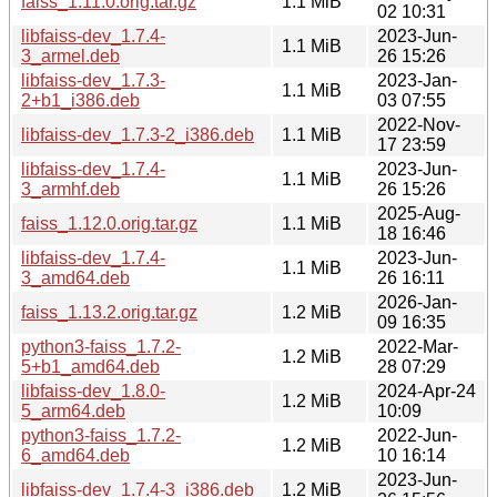
faiss_1.11.0.orig.tar.gz
1.1 MiB
02 10:31
libfaiss-dev_1.7.4-
2023-Jun-
1.1 MiB
3_armel.deb
26 15:26
libfaiss-dev_1.7.3-
2023-Jan-
1.1 MiB
2+b1_i386.deb
03 07:55
2022-Nov-
libfaiss-dev_1.7.3-2_i386.deb
1.1 MiB
17 23:59
libfaiss-dev_1.7.4-
2023-Jun-
1.1 MiB
3_armhf.deb
26 15:26
2025-Aug-
faiss_1.12.0.orig.tar.gz
1.1 MiB
18 16:46
libfaiss-dev_1.7.4-
2023-Jun-
1.1 MiB
3_amd64.deb
26 16:11
2026-Jan-
faiss_1.13.2.orig.tar.gz
1.2 MiB
09 16:35
python3-faiss_1.7.2-
2022-Mar-
1.2 MiB
5+b1_amd64.deb
28 07:29
libfaiss-dev_1.8.0-
2024-Apr-24
1.2 MiB
5_arm64.deb
10:09
python3-faiss_1.7.2-
2022-Jun-
1.2 MiB
6_amd64.deb
10 16:14
2023-Jun-
libfaiss-dev_1.7.4-3_i386.deb
1.2 MiB