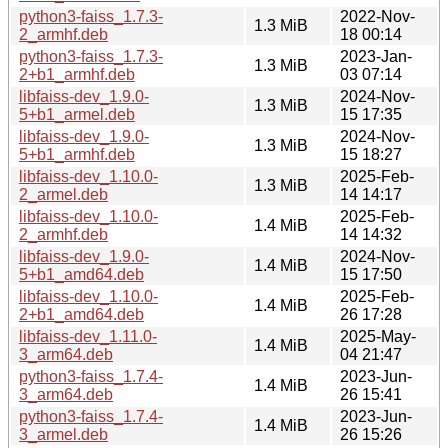
python3-faiss_1.7.3-
2022-Nov-
1.3 MiB
2_armhf.deb
18 00:14
python3-faiss_1.7.3-
2023-Jan-
1.3 MiB
2+b1_armhf.deb
03 07:14
libfaiss-dev_1.9.0-
2024-Nov-
1.3 MiB
5+b1_armel.deb
15 17:35
libfaiss-dev_1.9.0-
2024-Nov-
1.3 MiB
5+b1_armhf.deb
15 18:27
libfaiss-dev_1.10.0-
2025-Feb-
1.3 MiB
2_armel.deb
14 14:17
libfaiss-dev_1.10.0-
2025-Feb-
1.4 MiB
2_armhf.deb
14 14:32
libfaiss-dev_1.9.0-
2024-Nov-
1.4 MiB
5+b1_amd64.deb
15 17:50
libfaiss-dev_1.10.0-
2025-Feb-
1.4 MiB
2+b1_amd64.deb
26 17:28
libfaiss-dev_1.11.0-
2025-May-
1.4 MiB
3_arm64.deb
04 21:47
python3-faiss_1.7.4-
2023-Jun-
1.4 MiB
3_arm64.deb
26 15:41
python3-faiss_1.7.4-
2023-Jun-
1.4 MiB
3_armel.deb
26 15:26