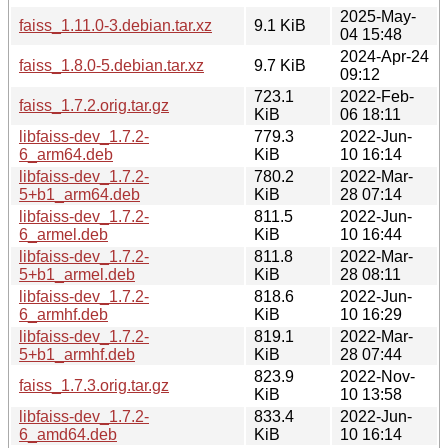
2025-May-
faiss_1.11.0-3.debian.tar.xz
9.1 KiB
04 15:48
2024-Apr-24
faiss_1.8.0-5.debian.tar.xz
9.7 KiB
09:12
723.1
2022-Feb-
faiss_1.7.2.orig.tar.gz
KiB
06 18:11
libfaiss-dev_1.7.2-
779.3
2022-Jun-
6_arm64.deb
KiB
10 16:14
libfaiss-dev_1.7.2-
780.2
2022-Mar-
5+b1_arm64.deb
KiB
28 07:14
libfaiss-dev_1.7.2-
811.5
2022-Jun-
6_armel.deb
KiB
10 16:44
libfaiss-dev_1.7.2-
811.8
2022-Mar-
5+b1_armel.deb
KiB
28 08:11
libfaiss-dev_1.7.2-
818.6
2022-Jun-
6_armhf.deb
KiB
10 16:29
libfaiss-dev_1.7.2-
819.1
2022-Mar-
5+b1_armhf.deb
KiB
28 07:44
823.9
2022-Nov-
faiss_1.7.3.orig.tar.gz
KiB
10 13:58
libfaiss-dev_1.7.2-
833.4
2022-Jun-
6_amd64.deb
KiB
10 16:14