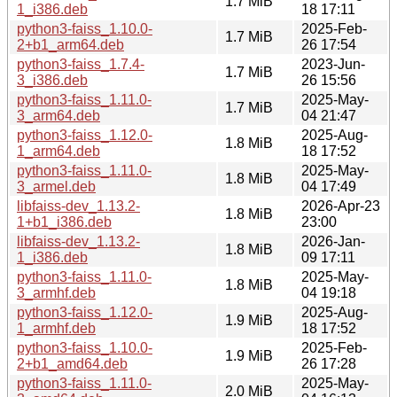
1.7 MiB
1_i386.deb
18 17:11
python3-faiss_1.10.0-
2025-Feb-
1.7 MiB
2+b1_arm64.deb
26 17:54
python3-faiss_1.7.4-
2023-Jun-
1.7 MiB
3_i386.deb
26 15:56
python3-faiss_1.11.0-
2025-May-
1.7 MiB
3_arm64.deb
04 21:47
python3-faiss_1.12.0-
2025-Aug-
1.8 MiB
1_arm64.deb
18 17:52
python3-faiss_1.11.0-
2025-May-
1.8 MiB
3_armel.deb
04 17:49
libfaiss-dev_1.13.2-
2026-Apr-23
1.8 MiB
1+b1_i386.deb
23:00
libfaiss-dev_1.13.2-
2026-Jan-
1.8 MiB
1_i386.deb
09 17:11
python3-faiss_1.11.0-
2025-May-
1.8 MiB
3_armhf.deb
04 19:18
python3-faiss_1.12.0-
2025-Aug-
1.9 MiB
1_armhf.deb
18 17:52
python3-faiss_1.10.0-
2025-Feb-
1.9 MiB
2+b1_amd64.deb
26 17:28
python3-faiss_1.11.0-
2025-May-
2.0 MiB