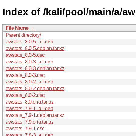
Index of /kali/pool/main/a/aw
File Name
↓
Parent directory/
awstats_8.0-5_all.deb
awstats_8.0-5.debian.tar.xz
awstats_8.0-5.dsc
awstats_8.0-3_all.deb
awstats_8.0-3.debian.tar.xz
awstats_8.0-3.dsc
awstats_8.0-2_all.deb
awstats_8.0-2.debian.tar.xz
awstats_8.0-2.dsc
awstats_8.0.orig.tar.gz
awstats_7.9-1_all.deb
awstats_7.9-1.debian.tar.xz
awstats_7.9.orig.tar.gz
awstats_7.9-1.dsc
awstats_7.8-3_all.deb