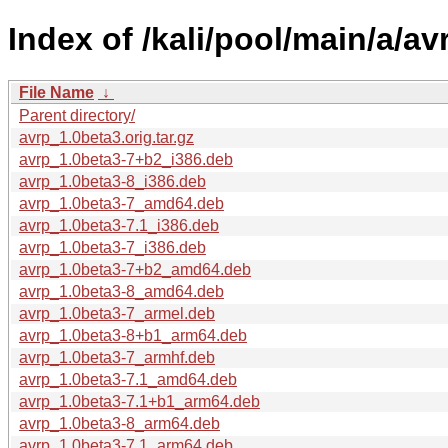
Index of /kali/pool/main/a/av
File Name
↓
Parent directory/
avrp_1.0beta3.orig.tar.gz
avrp_1.0beta3-7+b2_i386.deb
avrp_1.0beta3-8_i386.deb
avrp_1.0beta3-7_amd64.deb
avrp_1.0beta3-7.1_i386.deb
avrp_1.0beta3-7_i386.deb
avrp_1.0beta3-7+b2_amd64.deb
avrp_1.0beta3-8_amd64.deb
avrp_1.0beta3-7_armel.deb
avrp_1.0beta3-8+b1_arm64.deb
avrp_1.0beta3-7_armhf.deb
avrp_1.0beta3-7.1_amd64.deb
avrp_1.0beta3-7.1+b1_arm64.deb
avrp_1.0beta3-8_arm64.deb
avrp_1.0beta3-7.1_arm64.deb