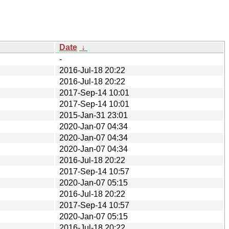
Date
↓
-
2016-Jul-18 20:22
2016-Jul-18 20:22
2017-Sep-14 10:01
2017-Sep-14 10:01
2015-Jan-31 23:01
2020-Jan-07 04:34
2020-Jan-07 04:34
2020-Jan-07 04:34
2016-Jul-18 20:22
2017-Sep-14 10:57
2020-Jan-07 05:15
2016-Jul-18 20:22
2017-Sep-14 10:57
2020-Jan-07 05:15
2016-Jul-18 20:22