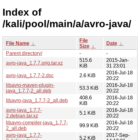
Index of
/kali/pool/main/a/avro-java/
File
File Name
↓
Date
↓
Size
↓
Parent directory/
-
-
515.6
2015-Jan-
avro-java_1.7.7.orig.tar.xz
KiB
31 23:01
2016-Jul-18
avro-java_1.7.7-2.dsc
2.6 KiB
20:22
libavro-maven-plugin-
2016-Jul-18
53.3 KiB
java_1.7.7-2_all.deb
20:22
408.6
2016-Jul-18
libavro-java_1.7.7-2_all.deb
KiB
20:22
avro-java_1.7.7-
2016-Jul-18
5.1 KiB
2.debian.tar.xz
20:22
libavro-compiler-java_1.7.7-
2016-Jul-18
99.9 KiB
2_all.deb
20:22
avro-java_1.7.7-
2017-Sep-
5.2 KiB