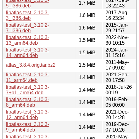
libatlas-test_3.10.3-
2017-Sep-
1.7 MiB
5_i386.deb
13 22:43
libatlas-test_3.10.3-
2017-Aug-
1.6 MiB
3_i386.deb
16 23:34
libatlas-test_3.10.2-
2015-Jan-
1.6 MiB
7_i386.deb
29 21:57
libatlas-test_3.10.3-
2022-Nov-
1.5 MiB
13_arm64.deb
30 10:15
libatlas-test_3.10.3-
2024-Jan-
1.5 MiB
14_arm64.deb
31 15:16
2011-May-
atlas_3.8.4.orig.tar.bz2
1.5 MiB
17 09:02
libatlas-test_3.10.3-
2021-Sep-
1.4 MiB
11_arm64.deb
20 17:58
libatlas-test_3.10.3-
2018-Jul-26
1.4 MiB
7+b1_arm64.deb
00:19
libatlas-test_3.10.3-
2019-Feb-
1.4 MiB
8_arm64.deb
05 00:00
libatlas-test_3.10.3-
2021-Dec-
1.4 MiB
12_arm64.deb
20 14:28
libatlas-test_3.10.3-
2019-Dec-
1.4 MiB
9_arm64.deb
07 10:26
libatlas-test_3.10.3-
2020-May-