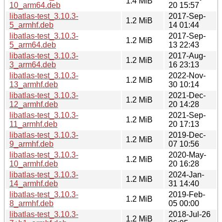
1.4 MiB
10_arm64.deb
20 15:57
libatlas-test_3.10.3-
2017-Sep-
1.2 MiB
5_armhf.deb
14 01:44
libatlas-test_3.10.3-
2017-Sep-
1.2 MiB
5_arm64.deb
13 22:43
libatlas-test_3.10.3-
2017-Aug-
1.2 MiB
3_arm64.deb
16 23:13
libatlas-test_3.10.3-
2022-Nov-
1.2 MiB
13_armhf.deb
30 10:14
libatlas-test_3.10.3-
2021-Dec-
1.2 MiB
12_armhf.deb
20 14:28
libatlas-test_3.10.3-
2021-Sep-
1.2 MiB
11_armhf.deb
20 17:13
libatlas-test_3.10.3-
2019-Dec-
1.2 MiB
9_armhf.deb
07 10:56
libatlas-test_3.10.3-
2020-May-
1.2 MiB
10_armhf.deb
20 16:28
libatlas-test_3.10.3-
2024-Jan-
1.2 MiB
14_armhf.deb
31 14:40
libatlas-test_3.10.3-
2019-Feb-
1.2 MiB
8_armhf.deb
05 00:00
libatlas-test_3.10.3-
2018-Jul-26
1.2 MiB