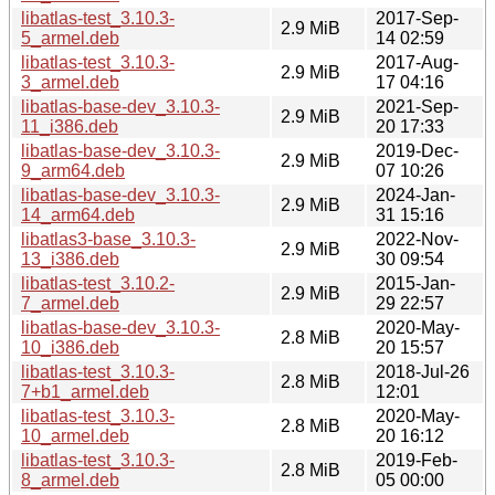
libatlas-test_3.10.3-
2017-Sep-
2.9 MiB
5_armel.deb
14 02:59
libatlas-test_3.10.3-
2017-Aug-
2.9 MiB
3_armel.deb
17 04:16
libatlas-base-dev_3.10.3-
2021-Sep-
2.9 MiB
11_i386.deb
20 17:33
libatlas-base-dev_3.10.3-
2019-Dec-
2.9 MiB
9_arm64.deb
07 10:26
libatlas-base-dev_3.10.3-
2024-Jan-
2.9 MiB
14_arm64.deb
31 15:16
libatlas3-base_3.10.3-
2022-Nov-
2.9 MiB
13_i386.deb
30 09:54
libatlas-test_3.10.2-
2015-Jan-
2.9 MiB
7_armel.deb
29 22:57
libatlas-base-dev_3.10.3-
2020-May-
2.8 MiB
10_i386.deb
20 15:57
libatlas-test_3.10.3-
2018-Jul-26
2.8 MiB
7+b1_armel.deb
12:01
libatlas-test_3.10.3-
2020-May-
2.8 MiB
10_armel.deb
20 16:12
libatlas-test_3.10.3-
2019-Feb-
2.8 MiB
8_armel.deb
05 00:00