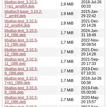
libatlas-test_3.10.3-
2018-Jul-26
1.9 MiB
7+b1_amd64.deb
00:33
libatlas3-base_3.10.2-
2015-Jan-
1.9 MiB
7_armhf.deb
29 22:42
libatlas-test_3.10.3-
2021-Dec-
1.8 MiB
12_amd64.deb
20 14:28
libatlas-test_3.10.3-
2024-Jan-
1.7 MiB
14_i386.deb
31 18:49
libatlas-test_3.10.3-
2022-Nov-
1.7 MiB
13_i386.deb
30 09:54
libatlas-test_3.10.3-
2021-Dec-
1.7 MiB
12_i386.deb
20 14:28
libatlas-test_3.10.3-
2021-Sep-
1.7 MiB
11_i386.deb
20 17:33
libatlas-test_3.10.3-
2019-Dec-
1.7 MiB
9_i386.deb
07 10:31
libatlas-test_3.10.3-
2018-Jul-26
1.7 MiB
7+b1_i386.deb
00:38
libatlas-test_3.10.3-
2019-Feb-
1.7 MiB
8_i386.deb
05 00:00
libatlas-test_3.10.3-
2020-May-
1.7 MiB
10_i386.deb
20 15:57