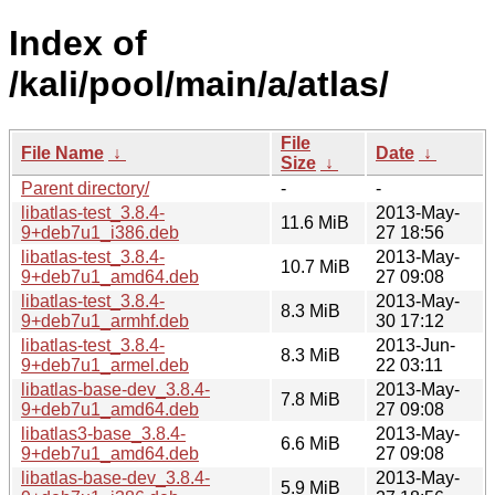
Index of
/kali/pool/main/a/atlas/
File
File Name
↓
Date
↓
Size
↓
Parent directory/
-
-
libatlas-test_3.8.4-
2013-May-
11.6 MiB
9+deb7u1_i386.deb
27 18:56
libatlas-test_3.8.4-
2013-May-
10.7 MiB
9+deb7u1_amd64.deb
27 09:08
libatlas-test_3.8.4-
2013-May-
8.3 MiB
9+deb7u1_armhf.deb
30 17:12
libatlas-test_3.8.4-
2013-Jun-
8.3 MiB
9+deb7u1_armel.deb
22 03:11
libatlas-base-dev_3.8.4-
2013-May-
7.8 MiB
9+deb7u1_amd64.deb
27 09:08
libatlas3-base_3.8.4-
2013-May-
6.6 MiB
9+deb7u1_amd64.deb
27 09:08
libatlas-base-dev_3.8.4-
2013-May-
5.9 MiB