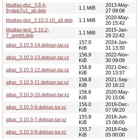
libatlas-doc_3.8.4-
2013-May-
1.1 MiB
9+deb7u1_all.deb
27 09:08
2020-May-
libatlas-doc_3.10.3-10_all.deb
1.1 MiB
20 15:42
libatlas-test_3.10.2-
2015-Jan-
1.1 MiB
7_armhf.deb
29 22:42
157.0
2024-Jan-
atlas_3.10.3-14.debian.tar.xz
KiB
31 13:30
156.9
2022-Nov-
atlas_3.10.3-13.debian.tar.xz
KiB
30 09:09
156.8
2021-Dec-
atlas_3.10.3-12.debian.tar.xz
KiB
20 13:37
156.8
2021-Sep-
atlas_3.10.3-11.debian.tar.xz
KiB
20 16:22
156.6
2020-May-
atlas_3.10.3-10.debian.tar.xz
KiB
20 15:06
156.0
2019-Dec-
atlas_3.10.3-9.debian.tar.xz
KiB
07 09:20
155.9
2018-Jun-
atlas_3.10.3-7.debian.tar.xz
KiB
15 06:00
155.7
2019-Feb-
atlas_3.10.3-8.debian.tar.xz
KiB
05 00:00