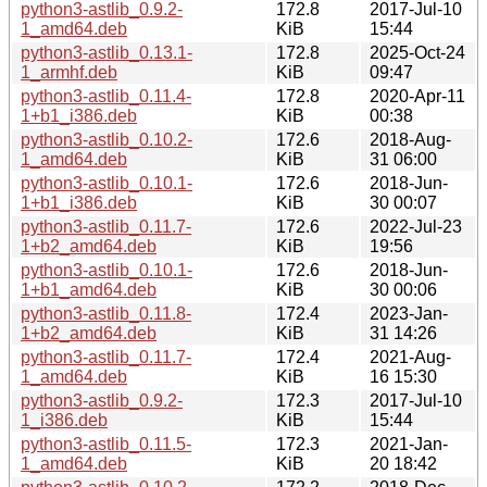
python3-astlib_0.9.2-
172.8
2017-Jul-10
1_amd64.deb
KiB
15:44
python3-astlib_0.13.1-
172.8
2025-Oct-24
1_armhf.deb
KiB
09:47
python3-astlib_0.11.4-
172.8
2020-Apr-11
1+b1_i386.deb
KiB
00:38
python3-astlib_0.10.2-
172.6
2018-Aug-
1_amd64.deb
KiB
31 06:00
python3-astlib_0.10.1-
172.6
2018-Jun-
1+b1_i386.deb
KiB
30 00:07
python3-astlib_0.11.7-
172.6
2022-Jul-23
1+b2_amd64.deb
KiB
19:56
python3-astlib_0.10.1-
172.6
2018-Jun-
1+b1_amd64.deb
KiB
30 00:06
python3-astlib_0.11.8-
172.4
2023-Jan-
1+b2_amd64.deb
KiB
31 14:26
python3-astlib_0.11.7-
172.4
2021-Aug-
1_amd64.deb
KiB
16 15:30
python3-astlib_0.9.2-
172.3
2017-Jul-10
1_i386.deb
KiB
15:44
python3-astlib_0.11.5-
172.3
2021-Jan-
1_amd64.deb
KiB
20 18:42