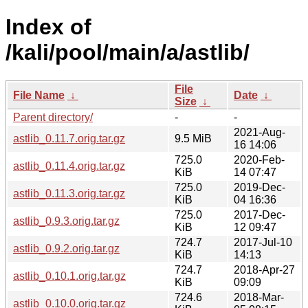
Index of
/kali/pool/main/a/astlib/
File
File Name
↓
Date
↓
Size
↓
Parent directory/
-
-
2021-Aug-
astlib_0.11.7.orig.tar.gz
9.5 MiB
16 14:06
725.0
2020-Feb-
astlib_0.11.4.orig.tar.gz
KiB
14 07:47
725.0
2019-Dec-
astlib_0.11.3.orig.tar.gz
KiB
04 16:36
725.0
2017-Dec-
astlib_0.9.3.orig.tar.gz
KiB
12 09:47
724.7
2017-Jul-10
astlib_0.9.2.orig.tar.gz
KiB
14:13
724.7
2018-Apr-27
astlib_0.10.1.orig.tar.gz
KiB
09:09
724.6
2018-Mar-
astlib_0.10.0.orig.tar.gz