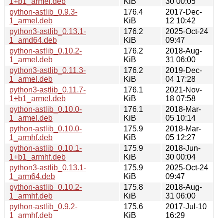
1+b1_armel.deb
KiB
30 00:05
python-astlib_0.9.3-
176.4
2017-Dec-
1_armel.deb
KiB
12 10:42
python3-astlib_0.13.1-
176.2
2025-Oct-24
1_amd64.deb
KiB
09:47
python-astlib_0.10.2-
176.2
2018-Aug-
1_armel.deb
KiB
31 06:00
python3-astlib_0.11.3-
176.2
2019-Dec-
1_armel.deb
KiB
04 17:28
python3-astlib_0.11.7-
176.1
2021-Nov-
1+b1_armel.deb
KiB
18 07:58
python-astlib_0.10.0-
176.1
2018-Mar-
1_armel.deb
KiB
05 10:14
python-astlib_0.10.0-
175.9
2018-Mar-
1_armhf.deb
KiB
05 12:27
python-astlib_0.10.1-
175.9
2018-Jun-
1+b1_armhf.deb
KiB
30 00:04
python3-astlib_0.13.1-
175.9
2025-Oct-24
1_arm64.deb
KiB
09:47
python-astlib_0.10.2-
175.8
2018-Aug-
1_armhf.deb
KiB
31 06:00
python-astlib_0.9.2-
175.6
2017-Jul-10
1_armhf.deb
KiB
16:29