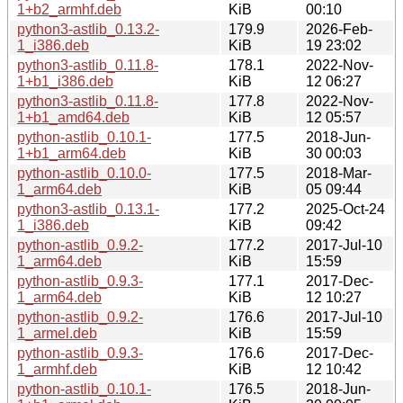
1+b2_armhf.deb
KiB
00:10
python3-astlib_0.13.2-
179.9
2026-Feb-
1_i386.deb
KiB
19 23:02
python3-astlib_0.11.8-
178.1
2022-Nov-
1+b1_i386.deb
KiB
12 06:27
python3-astlib_0.11.8-
177.8
2022-Nov-
1+b1_amd64.deb
KiB
12 05:57
python-astlib_0.10.1-
177.5
2018-Jun-
1+b1_arm64.deb
KiB
30 00:03
python-astlib_0.10.0-
177.5
2018-Mar-
1_arm64.deb
KiB
05 09:44
python3-astlib_0.13.1-
177.2
2025-Oct-24
1_i386.deb
KiB
09:42
python-astlib_0.9.2-
177.2
2017-Jul-10
1_arm64.deb
KiB
15:59
python-astlib_0.9.3-
177.1
2017-Dec-
1_arm64.deb
KiB
12 10:27
python-astlib_0.9.2-
176.6
2017-Jul-10
1_armel.deb
KiB
15:59
python-astlib_0.9.3-
176.6
2017-Dec-
1_armhf.deb
KiB
12 10:42
python-astlib_0.10.1-
176.5
2018-Jun-