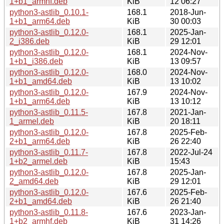
1+b1_armhf.deb
KiB
12 06:27
python3-astlib_0.10.1-
168.1
2018-Jun-
1+b1_arm64.deb
KiB
30 00:03
python3-astlib_0.12.0-
168.1
2025-Jan-
2_i386.deb
KiB
29 12:01
python3-astlib_0.12.0-
168.1
2024-Nov-
1+b1_i386.deb
KiB
13 09:57
python3-astlib_0.12.0-
168.0
2024-Nov-
1+b1_amd64.deb
KiB
13 10:02
python3-astlib_0.12.0-
167.9
2024-Nov-
1+b1_arm64.deb
KiB
13 10:12
python3-astlib_0.11.5-
167.8
2021-Jan-
1_armel.deb
KiB
20 18:11
python3-astlib_0.12.0-
167.8
2025-Feb-
2+b1_arm64.deb
KiB
26 22:40
python3-astlib_0.11.7-
167.8
2022-Jul-24
1+b2_armel.deb
KiB
15:43
python3-astlib_0.12.0-
167.8
2025-Jan-
2_amd64.deb
KiB
29 12:01
python3-astlib_0.12.0-
167.6
2025-Feb-
2+b1_amd64.deb
KiB
26 21:40
python3-astlib_0.11.8-
167.6
2023-Jan-
1+b2_armhf.deb
KiB
31 14:26