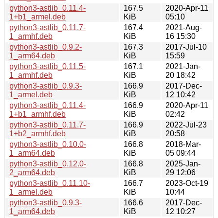
python3-astlib_0.11.4-
167.5
2020-Apr-11
1+b1_armel.deb
KiB
05:10
python3-astlib_0.11.7-
167.4
2021-Aug-
1_armhf.deb
KiB
16 15:30
python3-astlib_0.9.2-
167.3
2017-Jul-10
1_arm64.deb
KiB
15:59
python3-astlib_0.11.5-
167.1
2021-Jan-
1_armhf.deb
KiB
20 18:42
python3-astlib_0.9.3-
166.9
2017-Dec-
1_armel.deb
KiB
12 10:42
python3-astlib_0.11.4-
166.9
2020-Apr-11
1+b1_armhf.deb
KiB
02:42
python3-astlib_0.11.7-
166.9
2022-Jul-23
1+b2_armhf.deb
KiB
20:58
python3-astlib_0.10.0-
166.8
2018-Mar-
1_arm64.deb
KiB
05 09:44
python3-astlib_0.12.0-
166.8
2025-Jan-
2_arm64.deb
KiB
29 12:06
python3-astlib_0.11.10-
166.7
2023-Oct-19
1_armel.deb
KiB
10:44
python3-astlib_0.9.3-
166.6
2017-Dec-
1_arm64.deb
KiB
12 10:27