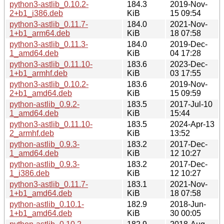
python3-astlib_0.10.2-
184.3
2019-Nov-
2+b1_i386.deb
KiB
15 09:54
python3-astlib_0.11.7-
184.0
2021-Nov-
1+b1_arm64.deb
KiB
18 07:58
python3-astlib_0.11.3-
184.0
2019-Dec-
1_amd64.deb
KiB
04 17:28
python3-astlib_0.11.10-
183.6
2023-Dec-
1+b1_armhf.deb
KiB
03 17:55
python3-astlib_0.10.2-
183.6
2019-Nov-
2+b1_amd64.deb
KiB
15 09:59
python-astlib_0.9.2-
183.5
2017-Jul-10
1_amd64.deb
KiB
15:44
python3-astlib_0.11.10-
183.5
2024-Apr-13
2_armhf.deb
KiB
13:52
python-astlib_0.9.3-
183.2
2017-Dec-
1_amd64.deb
KiB
12 10:27
python-astlib_0.9.3-
183.2
2017-Dec-
1_i386.deb
KiB
12 10:27
python3-astlib_0.11.7-
183.1
2021-Nov-
1+b1_amd64.deb
KiB
18 07:58
python-astlib_0.10.1-
182.9
2018-Jun-
1+b1_amd64.deb
KiB
30 00:05