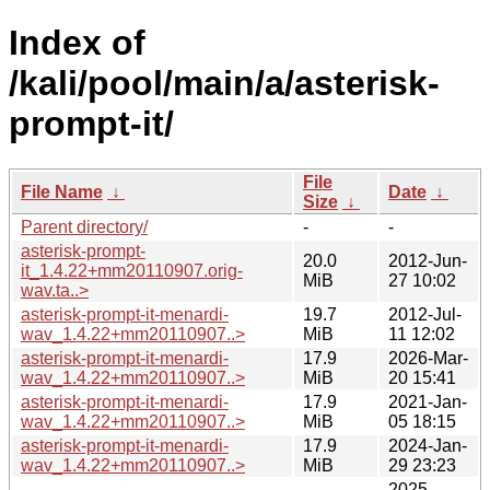
Index of
/kali/pool/main/a/asterisk-
prompt-it/
File
File Name
↓
Date
↓
Size
↓
Parent directory/
-
-
asterisk-prompt-
20.0
2012-Jun-
it_1.4.22+mm20110907.orig-
MiB
27 10:02
wav.ta..>
asterisk-prompt-it-menardi-
19.7
2012-Jul-
wav_1.4.22+mm20110907..>
MiB
11 12:02
asterisk-prompt-it-menardi-
17.9
2026-Mar-
wav_1.4.22+mm20110907..>
MiB
20 15:41
asterisk-prompt-it-menardi-
17.9
2021-Jan-
wav_1.4.22+mm20110907..>
MiB
05 18:15
asterisk-prompt-it-menardi-
17.9
2024-Jan-
wav_1.4.22+mm20110907..>
MiB
29 23:23
2025-