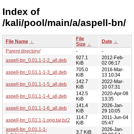
Index of
/kali/pool/main/a/aspell-bn/
File
File Name
↓
Date
↓
Size
↓
Parent directory/
-
-
927.1
2012-Feb-
aspell-bn_0.01.1-1-2_all.deb
KiB
02 06:17
705.0
2016-Mar-
aspell-bn_0.01.1-1-3_all.deb
KiB
13 10:34
142.7
2022-Mar-
aspell-bn_0.01.1-1-5_all.deb
KiB
10 07:31
142.5
2020-Apr-08
aspell-bn_0.01.1-1-4_all.deb
KiB
13:35
141.4
2026-Jan-
aspell-bn_0.01.1-1-6_all.deb
KiB
29 10:05
114.7
2011-Jun-04
aspell-bn_0.01.1-1.orig.tar.bz2
KiB
05:47
aspell-bn_0.01.1-1-
2026-Jan-
3.7 KiB