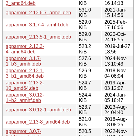
3_amd64.deb
KiB
16 14:13
531.0
2021-Jan-
apparmor_2.13.6-7_armel.deb
KiB
15 14:56
529.0
2025-Feb-
apparmor_3.1.7-4_armhf.deb
KiB
17 16:06
529.0
2020-Oct-
apparmor_2.13.5-1_armel.deb
KiB
24 18:55
apparmor_2.13.3-
528.2
2019-Jul-27
4_amd64.deb
KiB
18:56
apparmor_3.1.7-
527.6
2024-Nov-
1+b3_armhf.deb
KiB
13 10:43
apparmor_2.13.1-
526.9
2018-Nov-
3+b1_amd64.deb
KiB
04 06:04
apparmor_2.13.2-
524.7
2019-Apr-
10_amd64.deb
KiB
03 12:07
apparmor_3.0.12-
524.4
2024-Jan-
1+b2_armhf.deb
KiB
05 18:47
523.7
2023-Aug-
apparmor_3.0.12-1_armhf.deb
KiB
24 04:40
521.0
2018-Aug-
apparmor_2.13-8_amd64.deb
KiB
18 08:35
apparmor_3.0.7-
520.5
2022-Nov-