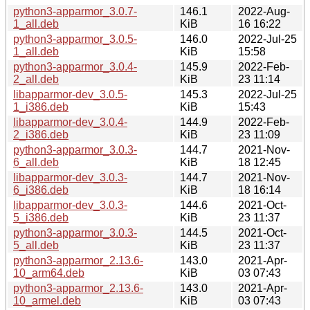
python3-apparmor_3.0.7-
146.1
2022-Aug-
1_all.deb
KiB
16 16:22
python3-apparmor_3.0.5-
146.0
2022-Jul-25
1_all.deb
KiB
15:58
python3-apparmor_3.0.4-
145.9
2022-Feb-
2_all.deb
KiB
23 11:14
libapparmor-dev_3.0.5-
145.3
2022-Jul-25
1_i386.deb
KiB
15:43
libapparmor-dev_3.0.4-
144.9
2022-Feb-
2_i386.deb
KiB
23 11:09
python3-apparmor_3.0.3-
144.7
2021-Nov-
6_all.deb
KiB
18 12:45
libapparmor-dev_3.0.3-
144.7
2021-Nov-
6_i386.deb
KiB
18 16:14
libapparmor-dev_3.0.3-
144.6
2021-Oct-
5_i386.deb
KiB
23 11:37
python3-apparmor_3.0.3-
144.5
2021-Oct-
5_all.deb
KiB
23 11:37
python3-apparmor_2.13.6-
143.0
2021-Apr-
10_arm64.deb
KiB
03 07:43
python3-apparmor_2.13.6-
143.0
2021-Apr-
10_armel.deb
KiB
03 07:43