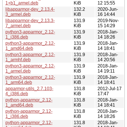
1+b1_armel.deb
KiB
12 15:55
libapparmor-dev_2.13.4-
132.2
2020-Jun-
3_armel.deb
KiB
16 14:44
libapparmor-dev_2.13.3-
131.9
2019-Nov-
7_armel.deb
KiB
15 14:29
python3-apparmor_2.12-
131.9
2018-Jan-
1_i386.deb
KiB
14 18:26
python3-apparmor_2.12-
131.9
2018-Jan-
1_amd64.deb
KiB
14 18:41
python3-apparmor_2.12-
131.9
2018-Jan-
1_armhf.deb
KiB
14 20:56
python3-apparmor_2.12-
131.9
2018-Jan-
1_armel.deb
KiB
14 19:11
python3-apparmor_2.12-
131.9
2018-Jan-
1_arm64.deb
KiB
14 18:41
apparmor-utils_2.7.103-
131.8
2012-Jul-17
4_i386.deb
KiB
17:47
python-apparmor_2.12-
131.8
2018-Jan-
1_amd64.deb
KiB
14 18:41
python-apparmor_2.12-
131.8
2018-Jan-
1_i386.deb
KiB
14 18:26
python-apparmor_2.12-
131.8
2018-Jan-