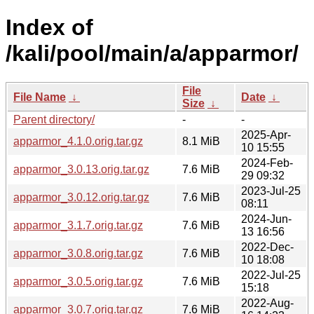
Index of
/kali/pool/main/a/apparmor/
File
File Name
↓
Date
↓
Size
↓
Parent directory/
-
-
2025-Apr-
apparmor_4.1.0.orig.tar.gz
8.1 MiB
10 15:55
2024-Feb-
apparmor_3.0.13.orig.tar.gz
7.6 MiB
29 09:32
2023-Jul-25
apparmor_3.0.12.orig.tar.gz
7.6 MiB
08:11
2024-Jun-
apparmor_3.1.7.orig.tar.gz
7.6 MiB
13 16:56
2022-Dec-
apparmor_3.0.8.orig.tar.gz
7.6 MiB
10 18:08
2022-Jul-25
apparmor_3.0.5.orig.tar.gz
7.6 MiB
15:18
2022-Aug-
apparmor_3.0.7.orig.tar.gz
7.6 MiB