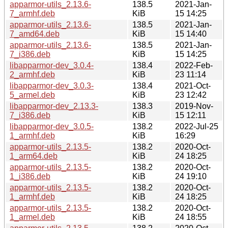
apparmor-utils_2.13.6-
138.5
2021-Jan-
7_armhf.deb
KiB
15 14:25
apparmor-utils_2.13.6-
138.5
2021-Jan-
7_amd64.deb
KiB
15 14:40
apparmor-utils_2.13.6-
138.5
2021-Jan-
7_i386.deb
KiB
15 14:25
libapparmor-dev_3.0.4-
138.4
2022-Feb-
2_armhf.deb
KiB
23 11:14
libapparmor-dev_3.0.3-
138.4
2021-Oct-
5_armel.deb
KiB
23 12:42
libapparmor-dev_2.13.3-
138.3
2019-Nov-
7_i386.deb
KiB
15 12:11
libapparmor-dev_3.0.5-
138.2
2022-Jul-25
1_armhf.deb
KiB
16:29
apparmor-utils_2.13.5-
138.2
2020-Oct-
1_arm64.deb
KiB
24 18:25
apparmor-utils_2.13.5-
138.2
2020-Oct-
1_i386.deb
KiB
24 19:10
apparmor-utils_2.13.5-
138.2
2020-Oct-
1_armhf.deb
KiB
24 18:25
apparmor-utils_2.13.5-
138.2
2020-Oct-
1_armel.deb
KiB
24 18:55