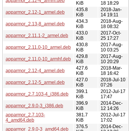
apparmor_2.12-4_armhf.deb
KiB
18 18:29
435.8
2018-Jan-
apparmor_2.12-1_armel.deb
KiB
14 19:11
434.3
2018-Aug-
apparmor_2.13-8_armel.deb
KiB
18 08:32
433.0
2017-Oct-
apparmor_2.11.1-2_armel.deb
KiB
25 17:27
430.8
2017-Aug-
apparmor_2.11.0-10_armel.deb
KiB
10 03:25
429.8
2017-Aug-
apparmor_2.11.0-10_armhf.deb
KiB
10 20:29
427.6
2018-Mar-
apparmor_2.12-4_armel.deb
KiB
18 16:42
427.0
2018-Jul-10
apparmor_2.12-5_armel.deb
KiB
07:26
399.1
2012-Jul-17
apparmor_2.7.103-4_i386.deb
KiB
17:47
396.9
2014-Dec-
apparmor_2.9.0-3_i386.deb
KiB
12 14:26
apparmor_2.7.103-
381.7
2012-Jul-17
4_amd64.deb
KiB
17:02
376.5
2014-Dec-
apparmor_2.9.0-3_amd64.deb