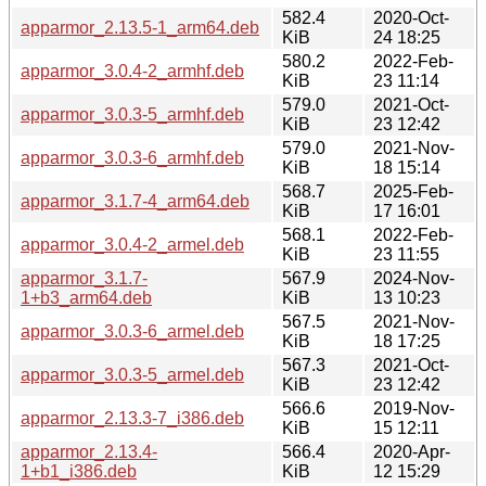
582.4
2020-Oct-
apparmor_2.13.5-1_arm64.deb
KiB
24 18:25
580.2
2022-Feb-
apparmor_3.0.4-2_armhf.deb
KiB
23 11:14
579.0
2021-Oct-
apparmor_3.0.3-5_armhf.deb
KiB
23 12:42
579.0
2021-Nov-
apparmor_3.0.3-6_armhf.deb
KiB
18 15:14
568.7
2025-Feb-
apparmor_3.1.7-4_arm64.deb
KiB
17 16:01
568.1
2022-Feb-
apparmor_3.0.4-2_armel.deb
KiB
23 11:55
apparmor_3.1.7-
567.9
2024-Nov-
1+b3_arm64.deb
KiB
13 10:23
567.5
2021-Nov-
apparmor_3.0.3-6_armel.deb
KiB
18 17:25
567.3
2021-Oct-
apparmor_3.0.3-5_armel.deb
KiB
23 12:42
566.6
2019-Nov-
apparmor_2.13.3-7_i386.deb
KiB
15 12:11
apparmor_2.13.4-
566.4
2020-Apr-
1+b1_i386.deb
KiB
12 15:29