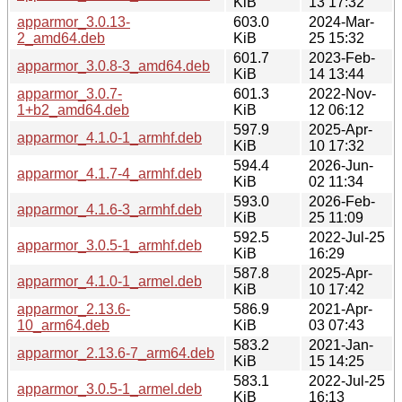
KiB
13 17:32
apparmor_3.0.13-
603.0
2024-Mar-
2_amd64.deb
KiB
25 15:32
601.7
2023-Feb-
apparmor_3.0.8-3_amd64.deb
KiB
14 13:44
apparmor_3.0.7-
601.3
2022-Nov-
1+b2_amd64.deb
KiB
12 06:12
597.9
2025-Apr-
apparmor_4.1.0-1_armhf.deb
KiB
10 17:32
594.4
2026-Jun-
apparmor_4.1.7-4_armhf.deb
KiB
02 11:34
593.0
2026-Feb-
apparmor_4.1.6-3_armhf.deb
KiB
25 11:09
592.5
2022-Jul-25
apparmor_3.0.5-1_armhf.deb
KiB
16:29
587.8
2025-Apr-
apparmor_4.1.0-1_armel.deb
KiB
10 17:42
apparmor_2.13.6-
586.9
2021-Apr-
10_arm64.deb
KiB
03 07:43
583.2
2021-Jan-
apparmor_2.13.6-7_arm64.deb
KiB
15 14:25
583.1
2022-Jul-25
apparmor_3.0.5-1_armel.deb
KiB
16:13