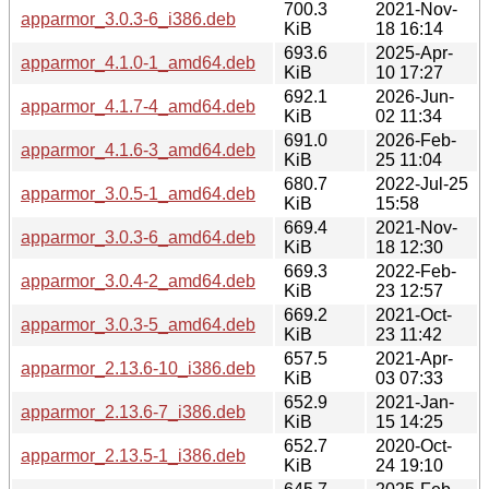
700.3
2021-Nov-
apparmor_3.0.3-6_i386.deb
KiB
18 16:14
693.6
2025-Apr-
apparmor_4.1.0-1_amd64.deb
KiB
10 17:27
692.1
2026-Jun-
apparmor_4.1.7-4_amd64.deb
KiB
02 11:34
691.0
2026-Feb-
apparmor_4.1.6-3_amd64.deb
KiB
25 11:04
680.7
2022-Jul-25
apparmor_3.0.5-1_amd64.deb
KiB
15:58
669.4
2021-Nov-
apparmor_3.0.3-6_amd64.deb
KiB
18 12:30
669.3
2022-Feb-
apparmor_3.0.4-2_amd64.deb
KiB
23 12:57
669.2
2021-Oct-
apparmor_3.0.3-5_amd64.deb
KiB
23 11:42
657.5
2021-Apr-
apparmor_2.13.6-10_i386.deb
KiB
03 07:33
652.9
2021-Jan-
apparmor_2.13.6-7_i386.deb
KiB
15 14:25
652.7
2020-Oct-
apparmor_2.13.5-1_i386.deb
KiB
24 19:10