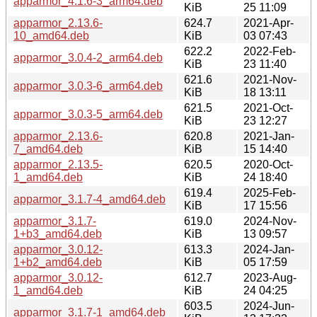
apparmor_4.1.6-3_arm64.deb
KiB
25 11:09
apparmor_2.13.6-
624.7
2021-Apr-
10_amd64.deb
KiB
03 07:43
622.2
2022-Feb-
apparmor_3.0.4-2_arm64.deb
KiB
23 11:40
621.6
2021-Nov-
apparmor_3.0.3-6_arm64.deb
KiB
18 13:11
621.5
2021-Oct-
apparmor_3.0.3-5_arm64.deb
KiB
23 12:27
apparmor_2.13.6-
620.8
2021-Jan-
7_amd64.deb
KiB
15 14:40
apparmor_2.13.5-
620.5
2020-Oct-
1_amd64.deb
KiB
24 18:40
619.4
2025-Feb-
apparmor_3.1.7-4_amd64.deb
KiB
17 15:56
apparmor_3.1.7-
619.0
2024-Nov-
1+b3_amd64.deb
KiB
13 09:57
apparmor_3.0.12-
613.3
2024-Jan-
1+b2_amd64.deb
KiB
05 17:59
apparmor_3.0.12-
612.7
2023-Aug-
1_amd64.deb
KiB
24 04:25
603.5
2024-Jun-
apparmor_3.1.7-1_amd64.deb