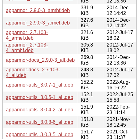
KiB
12 13:36
331.9
2014-Dec-
apparmor_2.9.0-3_armhf.deb
KiB
12 14:42
327.6
2014-Dec-
apparmor_2.9.0-3_armel.deb
KiB
12 14:42
apparmor_2.7.103-
321.6
2012-Jul-17
4_armel.deb
KiB
18:02
apparmor_2.7.103-
305.8
2012-Jul-17
4_armhf.deb
KiB
18:02
269.8
2014-Dec-
apparmor-docs_2.9.0-3_all.deb
KiB
12 13:36
apparmor-docs_2.7.103-
248.8
2012-Jul-17
4_all.deb
KiB
17:02
152.2
2022-Aug-
apparmor-utils_3.0.7-1_all.deb
KiB
16 16:22
152.1
2022-Jul-25
apparmor-utils_3.0.5-1_all.deb
KiB
15:58
151.9
2022-Feb-
apparmor-utils_3.0.4-2_all.deb
KiB
23 11:14
151.8
2021-Nov-
apparmor-utils_3.0.3-6_all.deb
KiB
18 12:45
151.7
2021-Oct-
apparmor-utils_3.0.3-5_all.deb
KiB
23 11:37