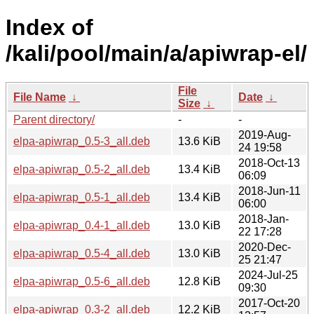
Index of
/kali/pool/main/a/apiwrap-el/
File
File Name
↓
Date
↓
Size
↓
Parent directory/
-
-
2019-Aug-
elpa-apiwrap_0.5-3_all.deb
13.6 KiB
24 19:58
2018-Oct-13
elpa-apiwrap_0.5-2_all.deb
13.4 KiB
06:09
2018-Jun-11
elpa-apiwrap_0.5-1_all.deb
13.4 KiB
06:00
2018-Jan-
elpa-apiwrap_0.4-1_all.deb
13.0 KiB
22 17:28
2020-Dec-
elpa-apiwrap_0.5-4_all.deb
13.0 KiB
25 21:47
2024-Jul-25
elpa-apiwrap_0.5-6_all.deb
12.8 KiB
09:30
2017-Oct-20
elpa-apiwrap_0.3-2_all.deb
12.2 KiB