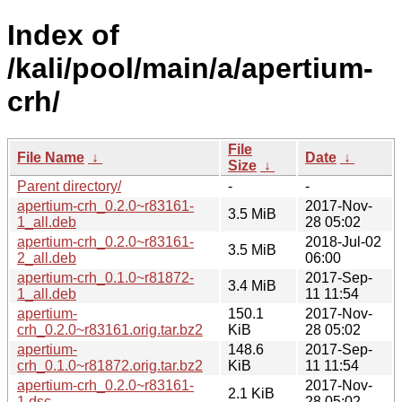
Index of
/kali/pool/main/a/apertium-
crh/
File
File Name
↓
Date
↓
Size
↓
Parent directory/
-
-
apertium-crh_0.2.0~r83161-
2017-Nov-
3.5 MiB
1_all.deb
28 05:02
apertium-crh_0.2.0~r83161-
2018-Jul-02
3.5 MiB
2_all.deb
06:00
apertium-crh_0.1.0~r81872-
2017-Sep-
3.4 MiB
1_all.deb
11 11:54
apertium-
150.1
2017-Nov-
crh_0.2.0~r83161.orig.tar.bz2
KiB
28 05:02
apertium-
148.6
2017-Sep-
crh_0.1.0~r81872.orig.tar.bz2
KiB
11 11:54
apertium-crh_0.2.0~r83161-
2017-Nov-
2.1 KiB
1.dsc
28 05:02