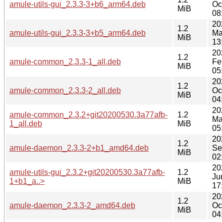
amule-utils-gui_2.3.3-3+b6_arm64.deb
Oc
MiB
08
20
1.2
amule-utils-gui_2.3.3-3+b5_arm64.deb
Ma
MiB
13
20
1.2
amule-common_2.3.3-1_all.deb
Fe
MiB
05
20
1.2
amule-common_2.3.3-2_all.deb
Oc
MiB
04
20
amule-common_2.3.2+git20200530.3a77afb-
1.2
Ma
1_all.deb
MiB
05
20
1.2
amule-daemon_2.3.3-2+b1_amd64.deb
Se
MiB
02
20
amule-utils-gui_2.3.2+git20200530.3a77afb-
1.2
Ju
1+b1_a..>
MiB
17
20
1.2
amule-daemon_2.3.3-2_amd64.deb
Oc
MiB
04