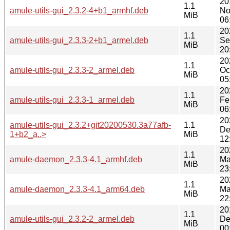
20
1.1
amule-utils-gui_2.3.2-4+b1_armhf.deb
No
MiB
06
20
1.1
amule-utils-gui_2.3.3-2+b1_armel.deb
Se
MiB
20
20
1.1
amule-utils-gui_2.3.3-2_armel.deb
Oc
MiB
05
20
1.1
amule-utils-gui_2.3.3-1_armel.deb
Fe
MiB
06
20
amule-utils-gui_2.3.2+git20200530.3a77afb-
1.1
De
1+b2_a..>
MiB
12
20
1.1
amule-daemon_2.3.3-4.1_armhf.deb
Ma
MiB
23
20
1.1
amule-daemon_2.3.3-4.1_arm64.deb
Ma
MiB
22
20
1.1
amule-utils-gui_2.3.2-2_armel.deb
De
MiB
00