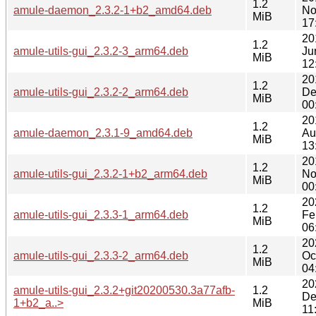
1.2
amule-daemon_2.3.2-1+b2_amd64.deb
No
MiB
17
20
1.2
amule-utils-gui_2.3.2-3_arm64.deb
Ju
MiB
12
20
1.2
amule-utils-gui_2.3.2-2_arm64.deb
De
MiB
00
20
1.2
amule-daemon_2.3.1-9_amd64.deb
Au
MiB
13
20
1.2
amule-utils-gui_2.3.2-1+b2_arm64.deb
No
MiB
00
20
1.2
amule-utils-gui_2.3.3-1_arm64.deb
Fe
MiB
06
20
1.2
amule-utils-gui_2.3.3-2_arm64.deb
Oc
MiB
04
20
amule-utils-gui_2.3.2+git20200530.3a77afb-
1.2
De
1+b2_a..>
MiB
11