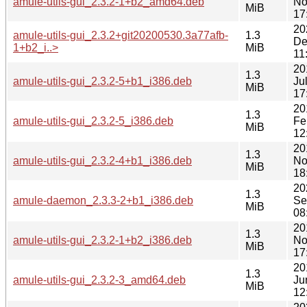
amule-utils-gui_2.3.2-1+b2_amd64.deb
No
MiB
17
20
amule-utils-gui_2.3.2+git20200530.3a77afb-
1.3
De
1+b2_i..>
MiB
11
20
1.3
amule-utils-gui_2.3.2-5+b1_i386.deb
Ju
MiB
17
20
1.3
amule-utils-gui_2.3.2-5_i386.deb
Fe
MiB
12
20
1.3
amule-utils-gui_2.3.2-4+b1_i386.deb
No
MiB
18
20
1.3
amule-daemon_2.3.3-2+b1_i386.deb
Se
MiB
08
20
1.3
amule-utils-gui_2.3.2-1+b2_i386.deb
No
MiB
17
20
1.3
amule-utils-gui_2.3.2-3_amd64.deb
Ju
MiB
12