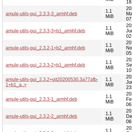
18
20
1.1
amule-utils-gui_2.3.3-3_armhf.deb
Ma
MiB
07
20
1.1
amule-utils-gui_2.3.3-3+b1_armhf.deb
Ju
MiB
02
20
1.1
amule-utils-gui_2.3.2-1+b2_armhf.deb
No
MiB
05
20
1.1
amule-utils-gui_2.3.3-2+b1_armhf.deb
Se
MiB
10
20
amule-utils-gui_2.3.2+git20200530.3a77afb-
1.1
Ju
1+b1_a..>
MiB
23
20
1.1
amule-utils-gui_2.3.3-1_armhf.deb
Fe
MiB
06
20
1.1
amule-utils-gui_2.3.2-2_armhf.deb
De
MiB
06
20
1.1