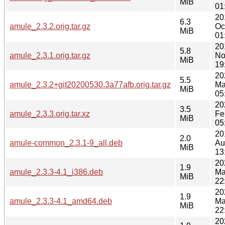
MiB
01
20
6.3
amule_2.3.2.orig.tar.gz
Oc
MiB
01
20
5.8
amule_2.3.1.orig.tar.gz
No
MiB
19
20
5.5
amule_2.3.2+git20200530.3a77afb.orig.tar.gz
Ma
MiB
05
20
3.5
amule_2.3.3.orig.tar.xz
Fe
MiB
05
20
2.0
amule-common_2.3.1-9_all.deb
Au
MiB
13
20
1.9
amule_2.3.3-4.1_i386.deb
Ma
MiB
22
20
1.9
amule_2.3.3-4.1_amd64.deb
Ma
MiB
22
20