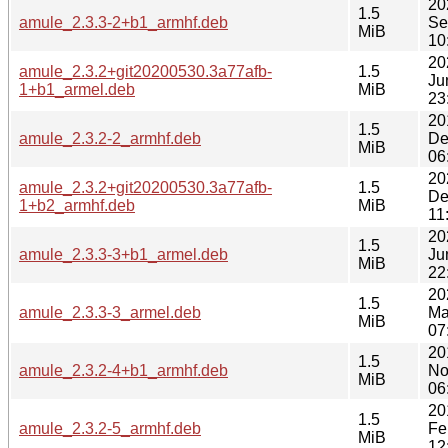
20
1.5
amule_2.3.3-2+b1_armhf.deb
Se
MiB
10
20
amule_2.3.2+git20200530.3a77afb-
1.5
Ju
1+b1_armel.deb
MiB
23
20
1.5
amule_2.3.2-2_armhf.deb
De
MiB
06
20
amule_2.3.2+git20200530.3a77afb-
1.5
De
1+b2_armhf.deb
MiB
11
20
1.5
amule_2.3.3-3+b1_armel.deb
Ju
MiB
22
20
1.5
amule_2.3.3-3_armel.deb
Ma
MiB
07
20
1.5
amule_2.3.2-4+b1_armhf.deb
No
MiB
06
20
1.5
amule_2.3.2-5_armhf.deb
Fe
MiB
12