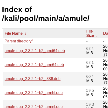
Index of
/kali/pool/main/a/amule/
File
File Name
↓
Da
Size
↓
Parent directory/
-
-
20
62.4
amule-dbg_2.3.2-1+b2_amd64.deb
No
MiB
17
20
62.1
amule-dbg_2.3.2-1+b2_arm64.deb
No
MiB
00
20
60.4
amule-dbg_2.3.2-1+b2_i386.deb
No
MiB
17
20
59.5
amule-dbg_2.3.2-1+b2_armhf.deb
No
MiB
05
20
59.3
amule-dbg_2.3.2-1+b2_armel.deb
No