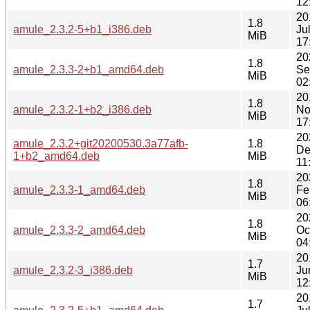
12
20
1.8
amule_2.3.2-5+b1_i386.deb
Ju
MiB
17
20
1.8
amule_2.3.3-2+b1_amd64.deb
Se
MiB
02
20
1.8
amule_2.3.2-1+b2_i386.deb
No
MiB
17
20
amule_2.3.2+git20200530.3a77afb-
1.8
De
1+b2_amd64.deb
MiB
11
20
1.8
amule_2.3.3-1_amd64.deb
Fe
MiB
06
20
1.8
amule_2.3.3-2_amd64.deb
Oc
MiB
04
20
1.7
amule_2.3.2-3_i386.deb
Ju
MiB
12
20
1.7