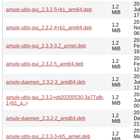
20
1.2
amule-utils-gui_2.3.2-5+b1_arm64.deb
Ju
MiB
17
20
1.2
amule-utils-gui_2.3.2-4+b1_arm64.deb
No
MiB
06
20
1.2
amule-utils-gui_2.3.3-3.2_armel.deb
Fe
MiB
16
20
1.2
amule-utils-gui_2.3.2-5_arm64.deb
Fe
MiB
12
20
1.2
amule-daemon_2.3.2-3_amd64.deb
Ju
MiB
12
20
amule-utils-gui_2.3.2+git20200530.3a77afb-
1.2
Ju
1+b1_a..>
MiB
00
20
1.2
amule-daemon_2.3.2-2_amd64.deb
De
MiB
21
20
1.2
amule-utils-gui_2.3.3-3+b5_armel.deb
Ma
MiB