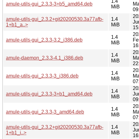
1.4
amule-utils-gui_2.3.3-3+b5_amd64.deb
Ma
MiB
09
20
amule-utils-gui_2.3.2+git20200530.3a77afb-
1.4
Ju
1+b1_a..>
MiB
15
20
1.4
amule-utils-gui_2.3.3-3.2_i386.deb
Fe
MiB
16
20
1.4
amule-daemon_2.3.3-4.1_i386.deb
Ma
MiB
22
20
1.4
amule-utils-gui_2.3.3-3_i386.deb
Ma
MiB
07
20
1.4
amule-utils-gui_2.3.3-3+b1_amd64.deb
Ju
MiB
09
20
1.4
amule-utils-gui_2.3.3-3_amd64.deb
Ma
MiB
07
20
amule-utils-gui_2.3.2+git20200530.3a77afb-
1.4
Ju
1+b1_i..>
MiB
16