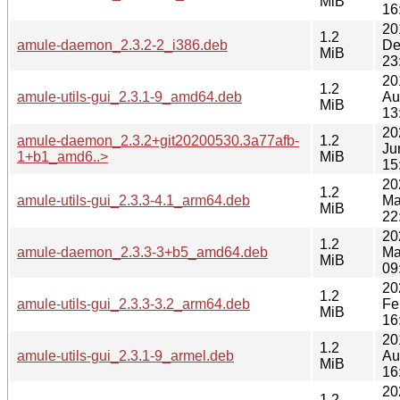
MiB
16
20
1.2
amule-daemon_2.3.2-2_i386.deb
De
MiB
23
20
1.2
amule-utils-gui_2.3.1-9_amd64.deb
Au
MiB
13
20
amule-daemon_2.3.2+git20200530.3a77afb-
1.2
Ju
1+b1_amd6..>
MiB
15
20
1.2
amule-utils-gui_2.3.3-4.1_arm64.deb
Ma
MiB
22
20
1.2
amule-daemon_2.3.3-3+b5_amd64.deb
Ma
MiB
09
20
1.2
amule-utils-gui_2.3.3-3.2_arm64.deb
Fe
MiB
16
20
1.2
amule-utils-gui_2.3.1-9_armel.deb
Au
MiB
16
20
1.2