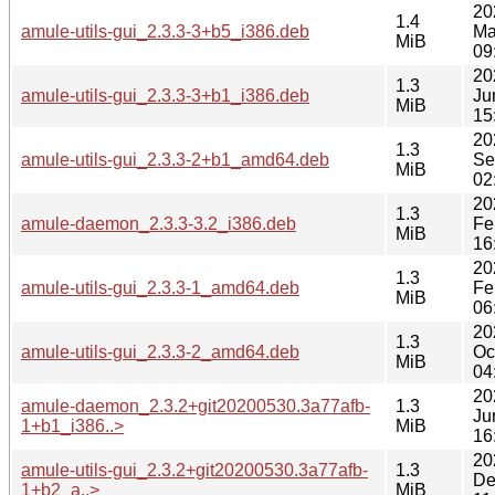
20
1.4
amule-utils-gui_2.3.3-3+b5_i386.deb
Ma
MiB
09
20
1.3
amule-utils-gui_2.3.3-3+b1_i386.deb
Ju
MiB
15
20
1.3
amule-utils-gui_2.3.3-2+b1_amd64.deb
Se
MiB
02
20
1.3
amule-daemon_2.3.3-3.2_i386.deb
Fe
MiB
16
20
1.3
amule-utils-gui_2.3.3-1_amd64.deb
Fe
MiB
06
20
1.3
amule-utils-gui_2.3.3-2_amd64.deb
Oc
MiB
04
20
amule-daemon_2.3.2+git20200530.3a77afb-
1.3
Ju
1+b1_i386..>
MiB
16
20
amule-utils-gui_2.3.2+git20200530.3a77afb-
1.3
De
1+b2_a..>
MiB