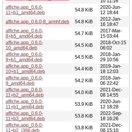
10 11:16
affiche.app_0.6.0-
2020-Jun-
54.8 KiB
11+b1_amd64.deb
12 18:44
2012-Jan-
affiche.app_0.6.0-8_armhf.deb
54.8 KiB
16 18:47
affiche.app_0.6.0-
2017-Mar-
54.7 KiB
8+b5_amd64.deb
15 03:44
affiche.app_0.6.0-
2018-Oct-15
54.5 KiB
10_amd64.deb
06:02
affiche.app_0.6.0-
2018-Jan-
54.5 KiB
9+b1_amd64.deb
29 10:56
affiche.app_0.6.0-
2019-Jan-
54.4 KiB
10+b1_amd64.deb
18 12:03
affiche.app_0.6.0-
2018-Jan-
54.2 KiB
9_amd64.deb
06 22:42
affiche.app_0.6.0-
2021-Dec-
54.0 KiB
11+b2_arm64.deb
08 14:55
affiche.app_0.6.0-
2020-Jun-
53.9 KiB
11+b1_arm64.deb
12 18:28
affiche.app_0.6.0-
2022-Sep-
53.8 KiB
11+b3_amd64.deb
18 16:26
affiche.app_0.6.0-
2021-Dec-
53.8 KiB
11+b2_i386.deb
08 15:10