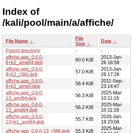
Index of
/kali/pool/main/a/affiche/
File
File Name
↓
Date
↓
Size
↓
Parent directory/
-
-
affiche.app_0.6.0-
2013-Jan-
60.0 KiB
8+b2_amd64.deb
26 16:58
affiche.app_0.6.0-
2013-Jan-
57.0 KiB
8+b2_i386.deb
26 17:28
affiche.app_0.6.0-
2011-Sep-
56.4 KiB
8+b1_armel.deb
23 14:47
affiche.app_0.6.0-
2025-Mar-
56.3 KiB
13_arm64.deb
10 11:16
affiche.app_0.6.0-
2025-Mar-
56.2 KiB
13_amd64.deb
10 11:16
affiche.app_0.6.0-
2026-Jan-
55.7 KiB
13+b1_arm64.deb
19 23:08
2025-Mar-
affiche.app_0.6.0-13_i386.deb
55.3 KiB