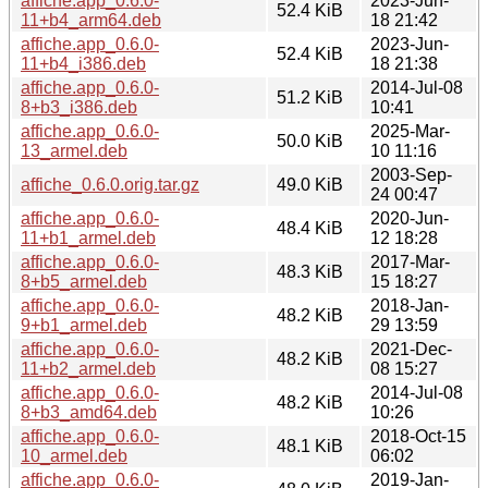
affiche.app_0.6.0-
2023-Jun-
52.4 KiB
11+b4_arm64.deb
18 21:42
affiche.app_0.6.0-
2023-Jun-
52.4 KiB
11+b4_i386.deb
18 21:38
affiche.app_0.6.0-
2014-Jul-08
51.2 KiB
8+b3_i386.deb
10:41
affiche.app_0.6.0-
2025-Mar-
50.0 KiB
13_armel.deb
10 11:16
2003-Sep-
affiche_0.6.0.orig.tar.gz
49.0 KiB
24 00:47
affiche.app_0.6.0-
2020-Jun-
48.4 KiB
11+b1_armel.deb
12 18:28
affiche.app_0.6.0-
2017-Mar-
48.3 KiB
8+b5_armel.deb
15 18:27
affiche.app_0.6.0-
2018-Jan-
48.2 KiB
9+b1_armel.deb
29 13:59
affiche.app_0.6.0-
2021-Dec-
48.2 KiB
11+b2_armel.deb
08 15:27
affiche.app_0.6.0-
2014-Jul-08
48.2 KiB
8+b3_amd64.deb
10:26
affiche.app_0.6.0-
2018-Oct-15
48.1 KiB
10_armel.deb
06:02
affiche.app_0.6.0-
2019-Jan-